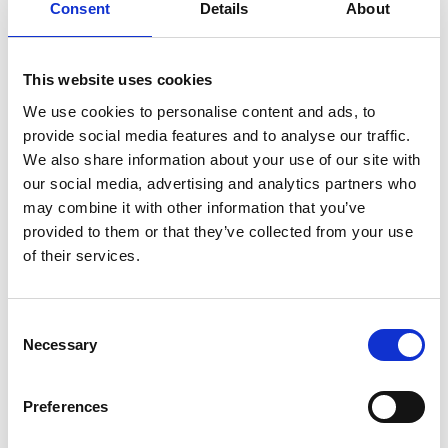
Consent
Details
About
Klättra, gunga eller åk rutschbana. I Tibro
hittar du flera fina lekplatser där barnen kan
leka och få utlopp för all sin energi. Här tipsar
This website uses cookies
vi om våra favoriter.
We use cookies to personalise content and ads, to
provide social media features and to analyse our traffic.
Hörneboparke
n
We also share information about your use of our site with
our social media, advertising and analytics partners who
För den äventyrliga! Tävla med kompisarna i
may combine it with other information that you’ve
hinderbanan, åk linbana, spela fotboll, basket eller åk
provided to them or that they’ve collected from your use
rutschkana. Här finns också grillplatser, så packa med
of their services.
en matsäck och käka lunch ute i friska luften.
Hörnebokparken ligger i Hörnebo, ca 5 minuter från
Tibro.
Consent
Necessary
Selection
Se karta här
Stadsparken -
I vackra stadsparken, mitt i Tibro finns
Preferences
en stor lekplats med gungor, rutschbana och