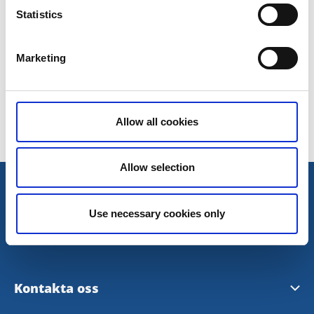
studsmattor. Här finns också vackra grönområden
Statistics
med blommande vitsippor på våren.
Se karta här
Marketing
Senast uppdaterad:
8 juni 2020
Allow all cookies
Allow selection
Use necessary cookies only
Kontakta oss