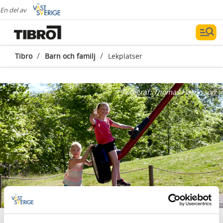
En del av
/
/
Tibro
Barn och familj
Lekplatser
Fotograf:
Thomas Harrysson