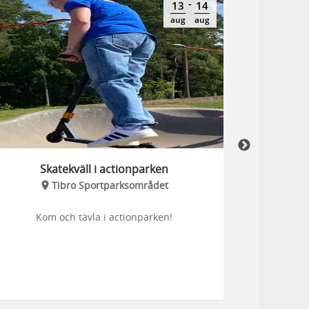
-
13
14
aug
aug
Skatekväll i actionparken
S
Tibro Sportparksområdet
Kom och tävla i actionparken!
Kom och hä
aktivit