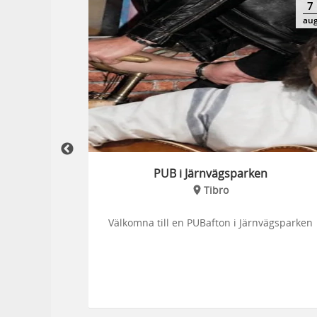
-
7
14
7
aug
aug
au
ik
PUB i Järnvägsparken
Tibro
testa olika
Välkomna till en PUBafton i Järnvägsparken
ustning.