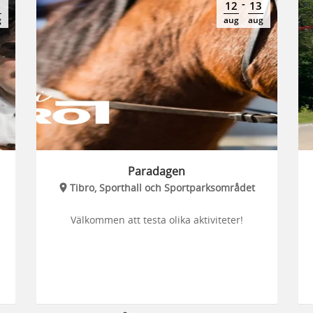
-
12
13
g
aug
aug
Paradagen
Tibro, Sporthall och Sportparksområdet
Välkommen att testa olika aktiviteter!