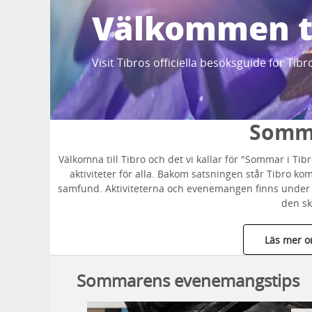
Välkommen ti
Visit Tibros officiella besöksguide för Tibr
Somma
Välkomna till Tibro och det vi kallar för "Sommar i T
aktiviteter för alla. Bakom satsningen står Tibro k
samfund. Aktiviteterna och evenemangen finns under 
den sk
Läs mer o
Sommarens evenemangstips