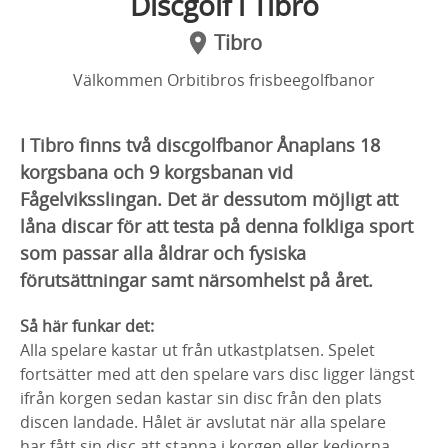
Discgolf i Tibro
Tibro
Välkommen Orbitibros frisbeegolfbanor
I Tibro finns två discgolfbanor Ånaplans 18
korgsbana och 9 korgsbanan vid
Fågelviksslingan. Det är dessutom möjligt att
låna discar för att testa på denna folkliga sport
som passar alla åldrar och fysiska
förutsättningar samt närsomhelst på året.
Så här funkar det:
Alla spelare kastar ut från utkastplatsen. Spelet
fortsätter med att den spelare vars disc ligger längst
ifrån korgen sedan kastar sin disc från den plats
discen landade. Hålet är avslutat när alla spelare
har fått sin disc att stanna i korgen eller kedjorna.