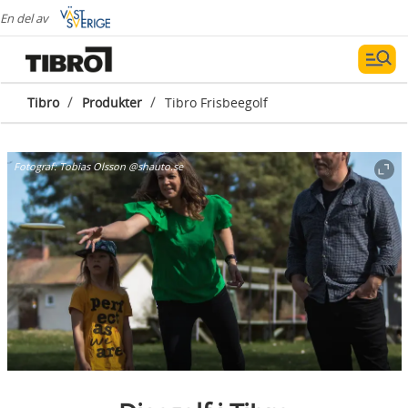
En del av
/
/
Tibro
Produkter
Tibro Frisbeegolf
Fotograf:
Tobias Olsson @shauto.se