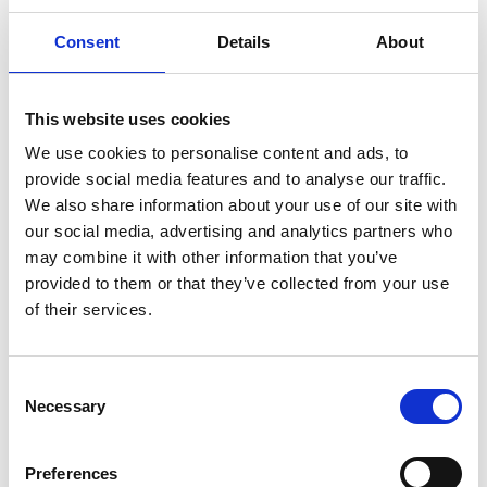
Du kan enkelt låna discar i anslutning till
frisbeegolfbana, intill första utslaget ligger Inredia. Till
Consent
Details
About
höger om Inrediahusets entré finns en grön låda med
discar, scorekort och pennor. Lådan är låst med ett
kodlås men maila
frisbee@tibro.se
då får du koden
This website uses cookies
direkt!
We use cookies to personalise content and ads, to
provide social media features and to analyse our traffic.
Efter att du har spelat lämnar du tillbaka discarna
We also share information about your use of our site with
igen, så att nästa person kan spela.
our social media, advertising and analytics partners who
Skulle du råka kasta bort discen, swisha 100kr till 123
may combine it with other information that you’ve
337 76 45
provided to them or that they’ve collected from your use
of their services.
Inrediahuset har adress Brovägen 17.
Karta och scorekort
Consent
Scorekort på papper finns i lådan med lånediscar. Vill
Necessary
Selection
du hellre ha en digital karta över banan och räkna
dina kast så gör du det enklast och gratis i appen tjing
eller UDisc.
Preferences