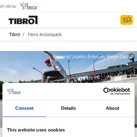
En del av
/
Tibro
Tibro Actionpark
Fotograf:
Joakim Eriksson, Atelje DIgital
Consent
Details
About
This website uses cookies