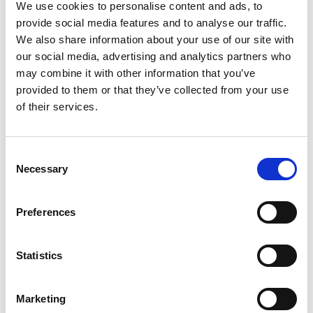
We use cookies to personalise content and ads, to
Tibro Actionpark är öppen dygnet runt, året
provide social media features and to analyse our traffic.
runt. Ta med dig skateboarden eller cykeln och
We also share information about your use of our site with
prova dina trick i parken!
our social media, advertising and analytics partners who
may combine it with other information that you’ve
Actionparken är öppen hela året och är till för alla
provided to them or that they’ve collected from your use
utan kostnad. Här kan det arrangeras tävlingar och
of their services.
andra arrangemang.
Det finns belysning som du kan tända själv fram till
Consent
01:00.
Necessary
Selection
Actionsparken ligger på sportparksområdet i Tibro,
Preferences
Gymnasiegatan 30.
Statistics
Senast uppdaterad:
13 februari 2025
Marketing