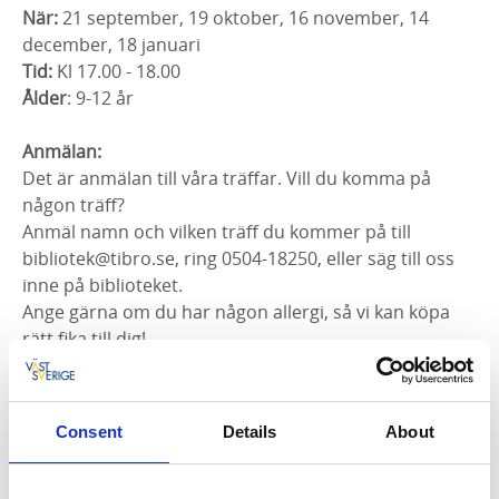
När:
21 september, 19 oktober, 16 november, 14
december, 18 januari
Tid:
Kl 17.00 - 18.00
Ålder
: 9-12 år
Anmälan:
Det är anmälan till våra träffar. Vill du komma på
någon träff?
Anmäl namn och vilken träff du kommer på till
bibliotek@tibro.se, ring 0504-18250, eller säg till oss
inne på biblioteket.
Ange gärna om du har någon allergi, så vi kan köpa
rätt fika till dig!
Consent
Details
About
September 2026
MÅN
TIS
ONS
TORS
FRE
LÖR
SÖN