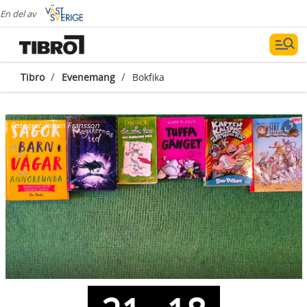
En del av
/
/
Tibro
Evenemang
Bokfika
Fotograf:
Johan Fransson