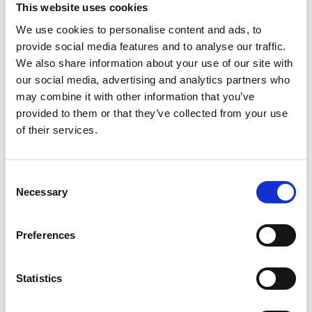
This website uses cookies
We use cookies to personalise content and ads, to
31
1
2
3
4
5
6
provide social media features and to analyse our traffic.
7
8
9
10
11
12
13
We also share information about your use of our site with
our social media, advertising and analytics partners who
14
15
16
17
18
19
20
may combine it with other information that you’ve
provided to them or that they’ve collected from your use
21
22
23
24
25
26
27
of their services.
28
29
30
1
2
3
4
Consent
Necessary
Selection
Mån 21 Sep.
17:00 - 18:00
Preferences
Statistics