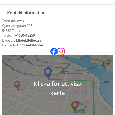
Kontaktinformation
Tibro bibliotek
Gymnasiegatan 29E
54332 Tibro
Telefon:
+4650418250
E-post:
bibliotek@tibro.se
Hemsida:
tibro.se/bibliotek
Klicka för att visa
karta