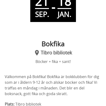
21
18
-
SEP.
JAN.
Bokfika
Tibro bibliotek
Böcker + fika = sant!
Välkommen på Bokfika! Bokfika är bokklubben för dig
som är i åldern 9-12 år och älskar böcker och fika! Vi
träffas en måndag i månaden. Det blir en del
boksnack, gott fika och goda skratt.
Plats:
Tibro bibliotek