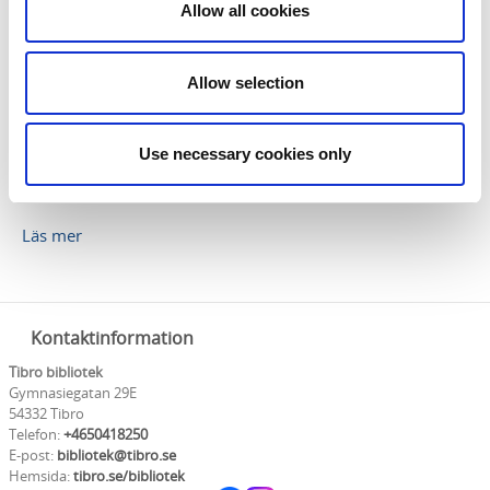
Allow all cookies
Tibro bibliotek
Tibro bibliotek är ett folkbibliotek är en del av Bibliotek
Allow selection
Mellansjö. Med lånekort i Tibro har du tillgång till hela
Bibliotek Mellansjös utbud. Biblioteket erbjuder många
tjänster för dig som studerar eller för dig som är ute efter
Use necessary cookies only
något bra att läsa. Här arrangeras löpande olika kulturella
arrangemang.
Läs mer
Kontaktinformation
Tibro bibliotek
Gymnasiegatan 29E
54332 Tibro
Telefon:
+4650418250
E-post:
bibliotek@tibro.se
Hemsida:
tibro.se/bibliotek