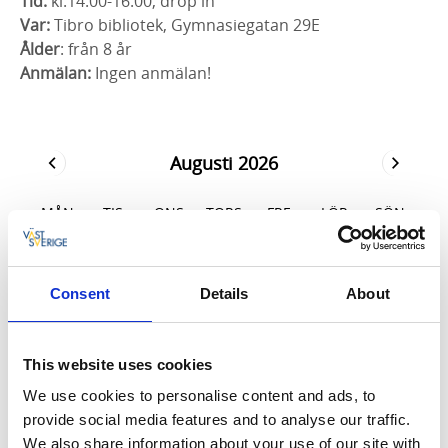
Tid:
kl.14.00-16.00, drop in
Var:
Tibro bibliotek, Gymnasiegatan 29E
Ålder
: från 8 år
Anmälan:
Ingen anmälan!
Augusti 2026
MÅN
TIS
ONS
TORS
FRE
LÖR
SÖN
27
28
29
30
31
1
2
Consent
Details
About
3
4
5
6
7
8
9
10
11
12
13
14
15
16
This website uses cookies
17
18
19
20
21
22
23
We use cookies to personalise content and ads, to
provide social media features and to analyse our traffic.
24
25
26
27
28
29
30
We also share information about your use of our site with