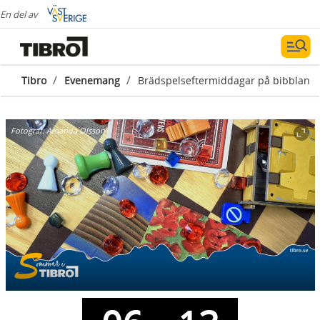
En del av
/
/
Tibro
Evenemang
Brädspelseftermiddagar på bibblan
Fotograf:
Amanda Olsson