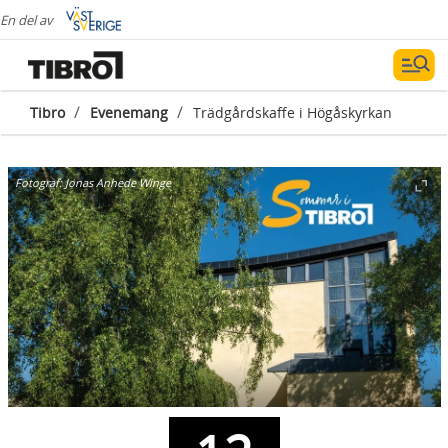
En del av
/
/
Tibro
Evenemang
Trädgårdskaffe i Högåskyrkan
Fotograf:
Jonas Anhede Winge