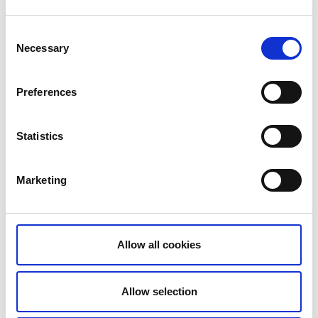
Augusti 2026
Consent
Necessary
Selection
MÅN
TIS
ONS
TORS
FRE
LÖR
SÖN
Preferences
27
28
29
30
31
1
2
3
4
5
6
7
8
9
Statistics
10
11
12
13
14
15
16
Marketing
17
18
19
20
21
22
23
24
25
26
27
28
29
30
Allow all cookies
31
Allow selection
Ons 12 Aug.
14:00 - 16:00