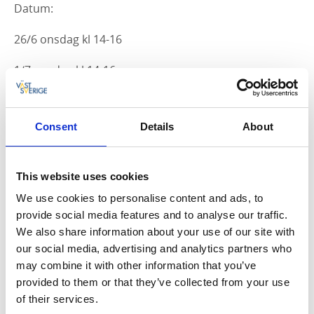
Datum:
26/6 onsdag kl 14-16
1/7 onsdag kl 14-16
8/7 onsdag kl 14-16
Consent
Details
About
15/7 onsdag kl 14-16
22/7 onsdag kl 14-16
This website uses cookies
29/7 onsdag kl 14-16
We use cookies to personalise content and ads, to
provide social media features and to analyse our traffic.
5/8 onsdag kl 14-16
We also share information about your use of our site with
our social media, advertising and analytics partners who
12/8 onsdag kl 14-16
may combine it with other information that you’ve
provided to them or that they’ve collected from your use
Varmt välkomna
of their services.