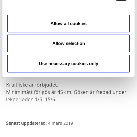
Handredskap: Kortet gäller fiske med handredskap
max 2 spön per person. Med drag efter båt får motor
användas. Trolling med djuplod och utter är
Allow all cookies
förbjudet. Max 4 spön per båt.
Angel: Tillåtet att fiska med 10 st angeldon i
Allow selection
kombination med vinter eller årskort.
Stor hänsyn skall tagas till utlagda nät
Ungdomar under 16 år får fiska fritt med
Use necessary cookies only
handredskap.
Kräftfiske är förbjudet.
Minimimått för gös är 45 cm. Gösen är fredad under
lekperioden 1/5 -15/6.
Senast uppdaterad:
4 mars 2019