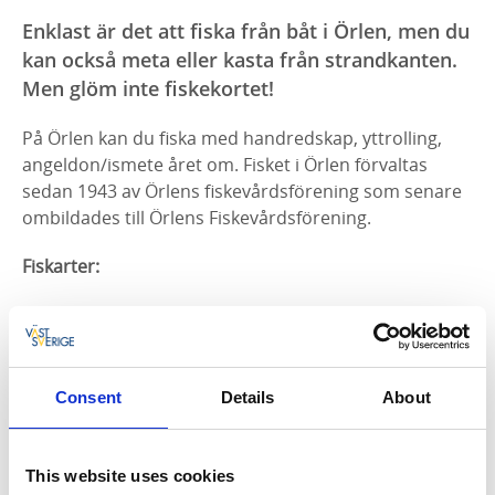
Enklast är det att fiska från båt i Örlen, men du
kan också meta eller kasta från strandkanten.
Men glöm inte fiskekortet!
På Örlen kan du fiska med handredskap, yttrolling,
angeldon/ismete året om. Fisket i Örlen förvaltas
sedan 1943 av Örlens fiskevårdsförening som senare
ombildades till Örlens Fiskevårdsförening.
Fiskarter:
abborre - riktligt
Björkna - riktligt
Gädda - vanlig
Mört - vanlig
Consent
Details
About
Lake - vanlig
Gärs vanlig
Siklöja - vanlig
This website uses cookies