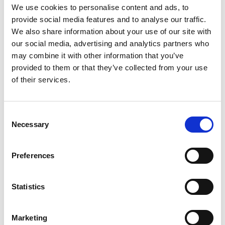
Braxen - normalt
We use cookies to personalise content and ads, to
Sik - normalt
provide social media features and to analyse our traffic.
Nors - normalt
We also share information about your use of our site with
Sarv - normalt
our social media, advertising and analytics partners who
Sutare - normalt
may combine it with other information that you’ve
Gös - lite
provided to them or that they’ve collected from your use
of their services.
Fiskekort
För att fiska på Örlen behöver du fiskekort, du kan
köpa det på nätet eller i butik
Consent
Necessary
Selection
Handla ditt fiskekort online här
I butiker:
Preferences
Olssons fiske
Örlenbadets campingplats
Statistics
Nybo fiske, Skövde
LG Fiske i Skövde
Marketing
Fiskekortsregler: