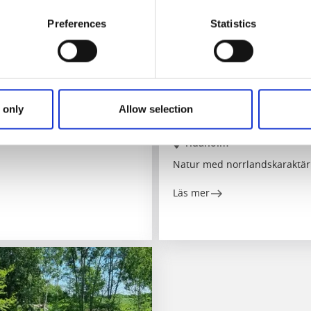
Preferences
Statistics
Naturreservat
Aktiviteter
 only
Allow selection
Hökensås naturreservat
Tidaholm
Natur med norrlandskaraktär
Läs mer