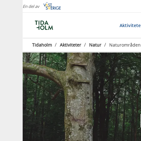
En del av
Aktivitet
/
/
/
Tidaholm
Aktiviteter
Natur
Naturområden