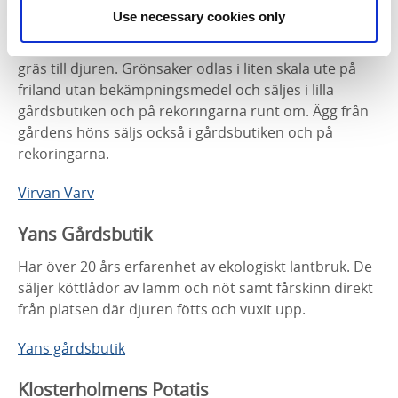
generationsgården Virvan i Varv. Här finns en
Use necessary cookies only
besättning gotlandsfår som ger skinn, kött, ull och ett
öppet landskap. De odlar även spannmål och eget
gräs till djuren. Grönsaker odlas i liten skala ute på
friland utan bekämpningsmedel och säljes i lilla
gårdsbutiken och på rekoringarna runt om. Ägg från
gårdens höns säljs också i gårdsbutiken och på
rekoringarna.
Virvan Varv
Yans Gårdsbutik
Har över 20 års erfarenhet av ekologiskt lantbruk. De
säljer köttlådor av lamm och nöt samt fårskinn direkt
från platsen där djuren fötts och vuxit upp.
Yans gårdsbutik
Klosterholmens Potatis