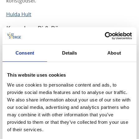
konstgödsel.
Hulda Hult
Kungslena Bi & Bär
På Sörgården i Kungslena finns en biodling och här
förädlas honung för att saluföras till kunder.
Consent
Details
About
Honungen smaksätts både med egen torkad frukt,
egenodlade kryddor och eterisk olja. Den egenodlade
frukten används för att koka saft, sylt och marmelad
This website uses cookies
sötad med honung.
We use cookies to personalise content and ads, to
Kungslena Bi & Bär
provide social media features and to analyse our traffic.
We also share information about your use of our site with
Per Bär
our social media, advertising and analytics partners who
may combine it with other information that you’ve
Gårdsbutik med skogens bär, sylt, saft, must, te och
provided to them or that they’ve collected from your use
delikatesser från skog och trädgård dessutom
of their services.
samlingsutställning med tema skog och fauna.