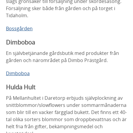
slags grönsaker till försäljning under skördesäsong.
Försäljning sker både från gården och på torget i
Tidaholm.
Bossgården
Dimboboa
En självbetjänande gårdsbutik med produkter från
gården och närområdet på Dimbo Prästgård.
Dimboboa
Hulda Hult
På Mellanhultet i Daretorp erbjuds självplockning av
snittblommor/slowflowers under sommarmånaderna
som blir till en vacker färgglad bukett. Det finns ett 40-
tal olika sorters blommor som droppbevattnas och är
helt fria från gifter, bekämpningsmedel och