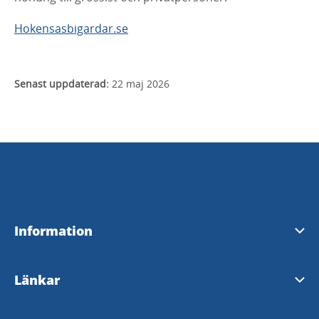
Hokensasbigardar.se
Senast uppdaterad:
22 maj 2026
Information
Visit Tidaholm
Länkar
InfoPoints i Tidaholm