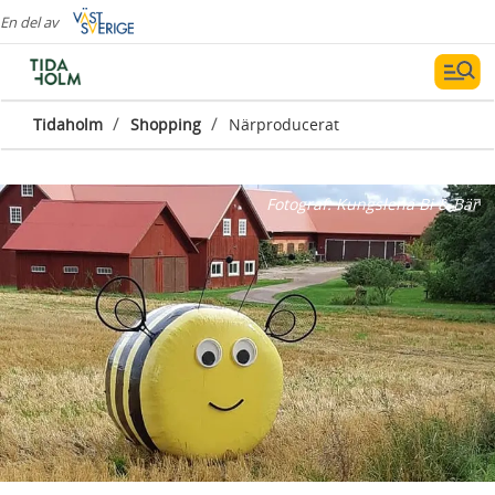
En del av
/
/
Tidaholm
Shopping
Närproducerat
Fotograf:
Kungslena Bi & Bär