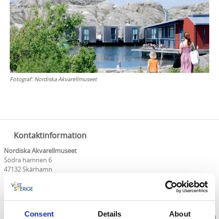
Fotograf:
Nordiska Akvarellmuseet
Kontaktinformation
Nordiska Akvarellmuseet
Södra hamnen 6
47132 Skärhamn
Telefon:
0304 60 00 80
E-post:
Skicka E-post
Hemsida:
akvarellmuseet.org/
Consent
Details
About