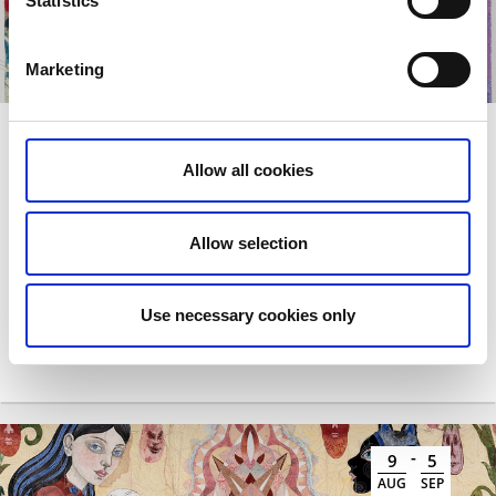
Statistics
Marketing
Utställning: Asger Jorn & Per Kirkeby
Allow all cookies
En omfattande utställning med två av Danmarks mest
betydelsefulla konstnärer.
Allow selection
Use necessary cookies only
-
9
5
AUG
SEP