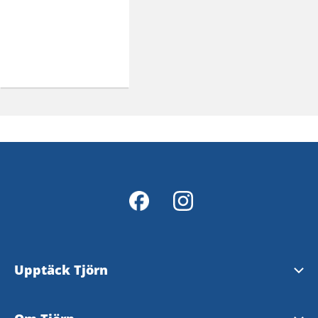
Upptäck Tjörn
Se och göra