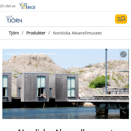
En del av
/
/
Tjörn
Produkter
Nordiska Akvarellmuseet
Fotograf:
Nordiska Akvarellmuseet