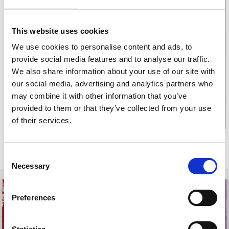
This website uses cookies
We use cookies to personalise content and ads, to
Klicka för karta och
provide social media features and to analyse our traffic.
öppettider
We also share information about your use of our site with
our social media, advertising and analytics partners who
may combine it with other information that you’ve
provided to them or that they’ve collected from your use
of their services.
Relaterade evenemang
Consent
Necessary
Selection
-
9
5
Preferences
AUG
SEP