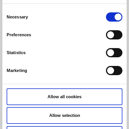
Consent
Necessary
Selection
Café & Konditorier
Camping
Vassbacken café och camping
Preferences
Töreboda
★
★
★
★
☆
4.1
(101)
Statistics
Vacker halvö i Göta kanal med familjär prägel.
Läs mer
Marketing
Allow all cookies
Allow selection