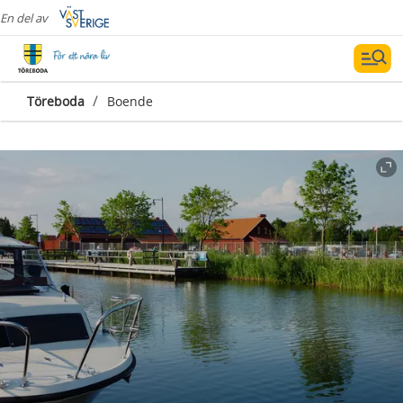
En del av
/
Töreboda
Boende