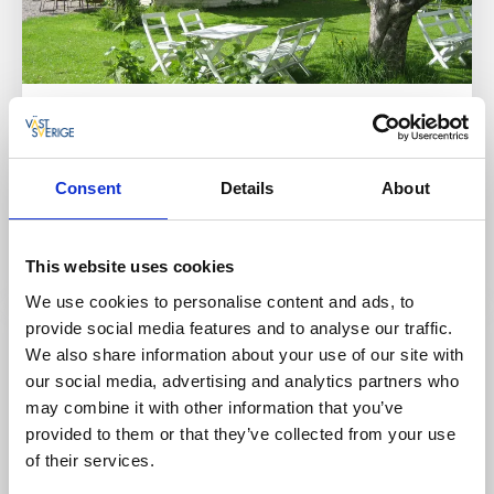
Vandrarhem
Cykla
Tåtorps Café & Logi
Moholm
Consent
Details
About
★
★
★
★
☆
4.2
(151)
Ekologisk fika och boende i mysig trädgårdsmiljö
Läs mer
This website uses cookies
We use cookies to personalise content and ads, to
provide social media features and to analyse our traffic.
We also share information about your use of our site with
our social media, advertising and analytics partners who
may combine it with other information that you’ve
provided to them or that they’ve collected from your use
of their services.