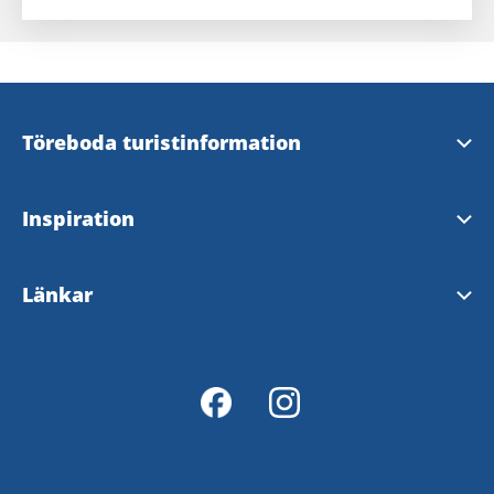
Töreboda turistinformation
Kontakt och öppettider
Inspiration
Webbredaktör
Töreboda kommun besökskarta
Länkar
InfoPoints i Töreboda
Fiskekarta
Töreboda kommun
Tillgänglighetsredogörelse
Göta kanalkarta
Upplev Göta kanal
Göta kanalmagasin
Skaraborg