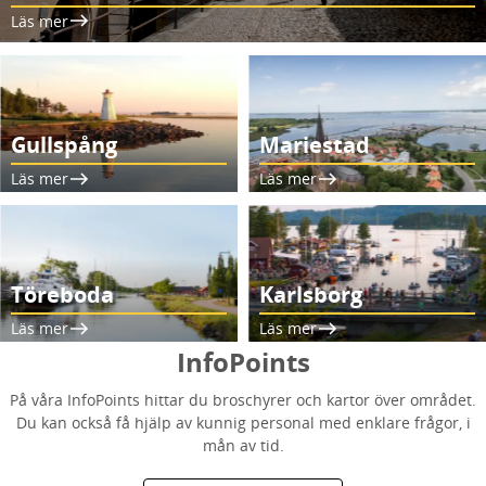
Läs mer
Gullspång
Mariestad
Läs mer
Läs mer
Töreboda
Karlsborg
Läs mer
Läs mer
InfoPoints
På våra InfoPoints hittar du broschyrer och kartor över området.
Du kan också få hjälp av kunnig personal med enklare frågor, i
mån av tid.