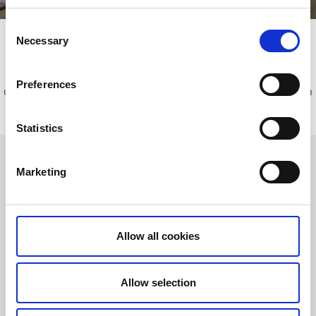
Läs mer
Vad vet du egentligen om Göta
Consent
Necessary
Selection
kanal?
Har du koll på hur lång kanalen är och när den byggdes? Här får
Preferences
du svar på de vanligaste frågorna och kan läsa mer om slussarna
och alla charmiga små samhällena som ligger utmed kanalen.
Statistics
Fakta om Göta kanal
Marketing
Hur lång är Göta kanal?
Göta kanal är 190 km lång.
Allow all cookies
Var börjar och slutar Göta kanal?
Göta kanal sträcker sig från Sjötorp vid Vänern hela vägen
till Mem vid Östersjön.
Allow selection