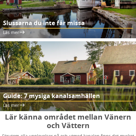
Slussarna du inte får missa
Läs mer
Guide: 7 mysiga kanalsamhällen
Läs mer
Lär känna området mellan Vänern
och Vättern
Förutom alla upplevelser på och utmed kanalen finns det mycket