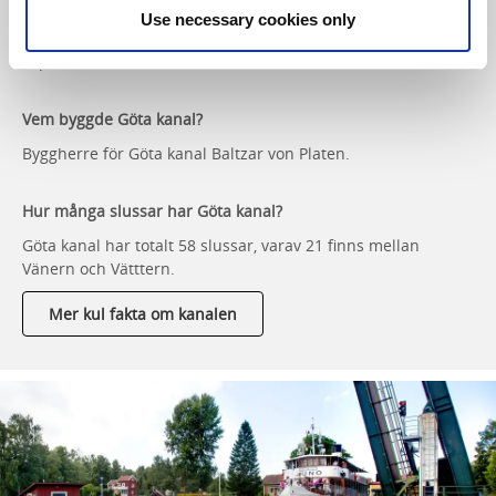
När byggdes Göta kanal?
Use necessary cookies only
Göta kanal började byggas 1810 och invigdes den 26
september 1832.
Vem byggde Göta kanal?
Byggherre för Göta kanal Baltzar von Platen.
Hur många slussar har Göta kanal?
Göta kanal har totalt 58 slussar, varav 21 finns mellan
Vänern och Vätttern.
Mer kul fakta om kanalen