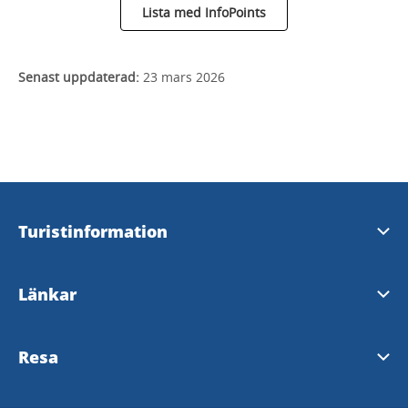
Lista med InfoPoints
Senast uppdaterad:
23 mars 2026
Turistinformation
Mariestads besöksservice
Länkar
Töreboda turistbyrå
AB Göta kanalbolag
Resa
Gullspångs turistinformation
Turistrådet i Västsverige