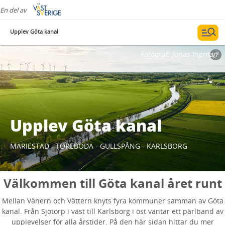
En del av
Upplev Göta kanal
Fotograf:
Jonas Ingman
Upplev Göta kanal
MARIESTAD - TÖREBODA - GULLSPÅNG - KARLSBORG
Välkommen till Göta kanal året runt
Mellan Vänern och Vättern knyts fyra kommuner samman av Göta
kanal. Från Sjötorp i väst till Karlsborg i öst väntar ett pärlband av
upplevelser för alla årstider. På den här sidan hittar du mer