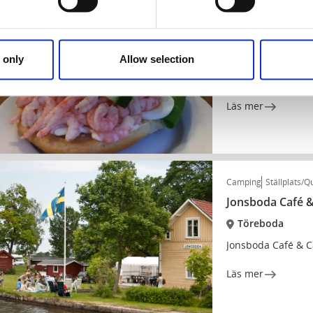
Café & Konditorier
Hembageriet caf
Töreboda
 only
Allow selection
Ett klassiskt café
Läs mer
Camping
Ställplats/Q
Jonsboda Café 
Töreboda
Jonsboda Café & C
Läs mer