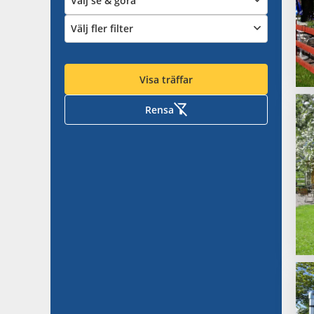
Välj se & göra
Välj fler filter
Visa träffar
Rensa