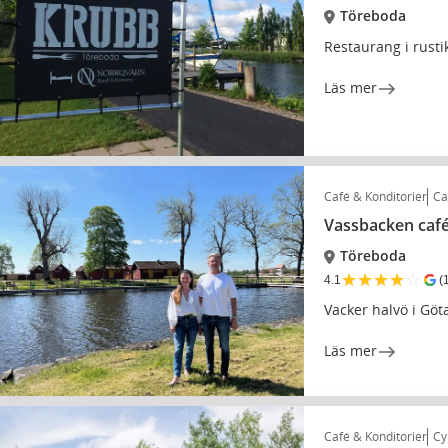
Töreboda
Restaurang i rusti
Läs mer
Café & Konditorier
Ca
Vassbacken caf
Töreboda
★
★
★
★
☆
4.1
(
Vacker halvö i Göt
Läs mer
Café & Konditorier
Cy