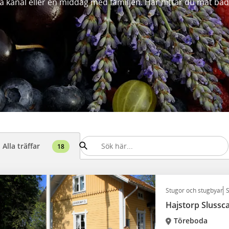
ta kanal eller en middag med familjen. Här hittar du mat både
Alla träffar
18
Stugor och stugbyar
S
Hajstorp Sluss
Töreboda