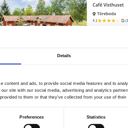
Café Visthuset
Töreboda
★
★
★
★
☆
4.1
(
Mysigt café vid Gö
Läs mer
Details
Restaurang
Restaurang Fuh
Töreboda
e content and ads, to provide social media features and to analy
 our site with our social media, advertising and analytics partn
Restaurang med as
 provided to them or that they’ve collected from your use of their
Läs mer
Preferences
Statistics