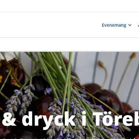
Evenemang
& dryck i Tör