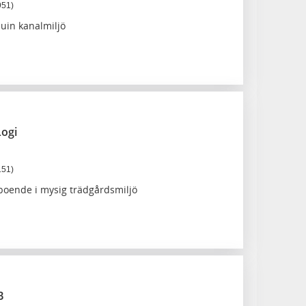
951)
nuin kanalmiljö
Logi
151)
 boende i mysig trädgårdsmiljö
B