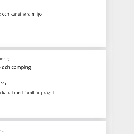
k och kanalnära miljö
mping
é och camping
101)
a kanal med familjär prägel.
kla