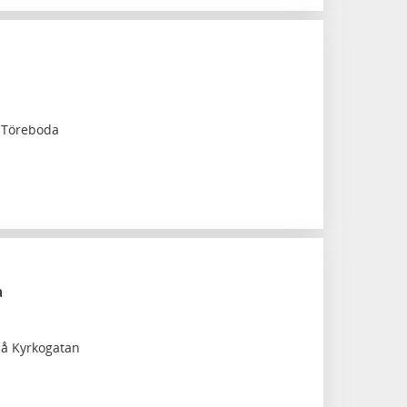
a Töreboda
a
på Kyrkogatan