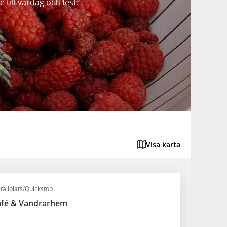
 till vardag och fest.
Visa karta
tällplats/Quickstop
café & Vandrarhem