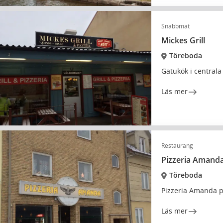
Snabbmat
Mickes Grill
Töreboda
Gatukök i central
Läs mer
Restaurang
Pizzeria Amand
Töreboda
Pizzeria Amanda 
Läs mer