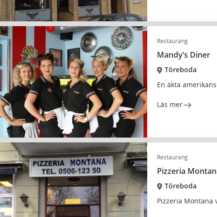
Restaurang
Mandy’s Diner
Töreboda
En äkta amerikansk
Läs mer
Restaurang
Pizzeria Montan
Töreboda
Pizzeria Montana v