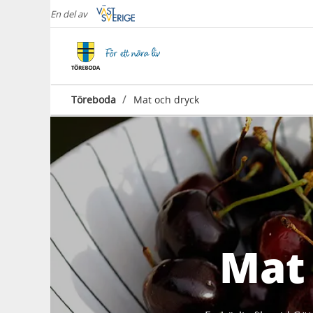
En del av
/
Töreboda
Mat och dryck
Mat 