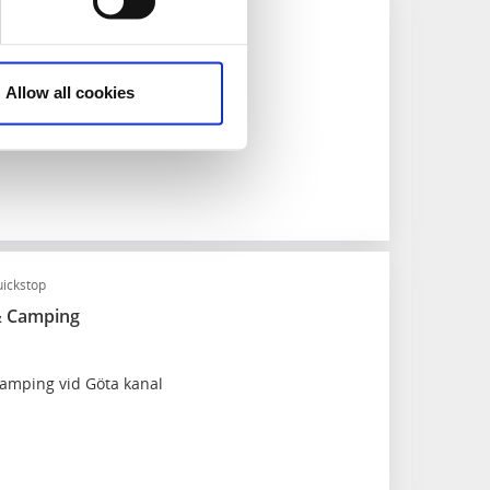
é & konditori
Allow all cookies
 med eget bageri
uickstop
& Camping
amping vid Göta kanal