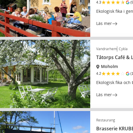
★
★
★
★
★
4.3
(
Ekologisk fika i ge
Läs mer
Vandrarhem
Cykla
Tåtorps Café & 
Moholm
★
★
★
★
☆
4.2
(
Ekologisk fika och
Läs mer
Restaurang
Brasserie KRUB