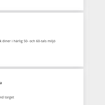
 diner i härlig 50- och 60-tals miljö
a
id torget