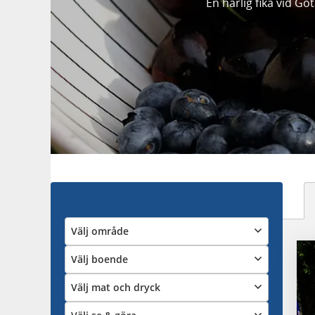
En härlig fika vid Gö
Välj område
Välj boende
Välj mat och dryck