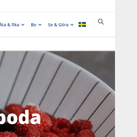
Äta & fika
Bo
Se & Göra
eboda