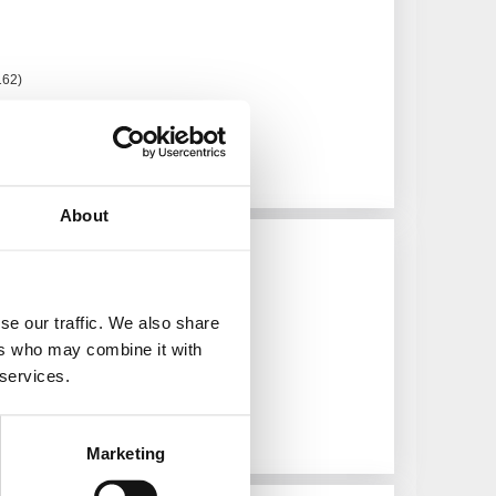
162)
ta kanal
About
ua
se our traffic. We also share
ers who may combine it with
iatiska rätter och sushi
 services.
Marketing