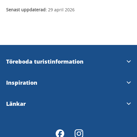
Senast uppdaterad:
29 april 2026
Töreboda turistinformation
Kontakt och öppettider
Inspiration
Webbredaktör
Töreboda kommun besökskarta
Länkar
InfoPoints i Töreboda
Fiskekarta
Töreboda kommun
Tillgänglighetsredogörelse
Göta kanalkarta