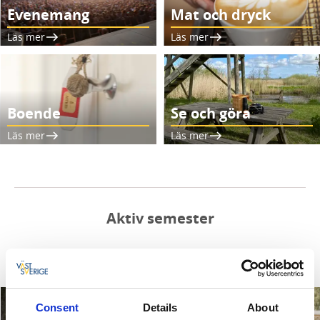
Evenemang
Mat och dryck
Läs mer
Läs mer
Boende
Se och göra
Läs mer
Läs mer
Aktiv semester
Consent
Details
About