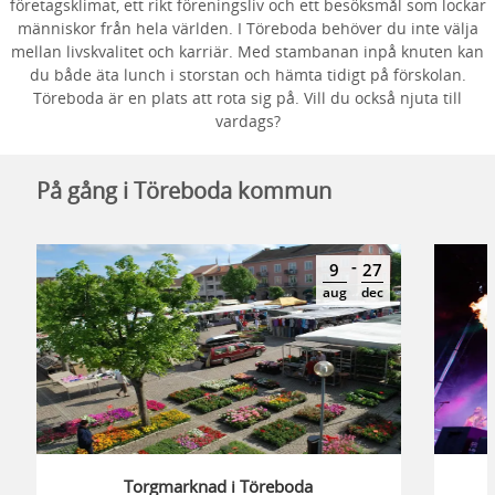
företagsklimat, ett rikt föreningsliv och ett besöksmål som lockar
människor från hela världen. I Töreboda behöver du inte välja
mellan livskvalitet och karriär. Med stambanan inpå knuten kan
du både äta lunch i storstan och hämta tidigt på förskolan.
Töreboda är en plats att rota sig på. Vill du också njuta till
vardags?
På gång i Töreboda kommun
-
9
27
aug
dec
Torgmarknad i Töreboda