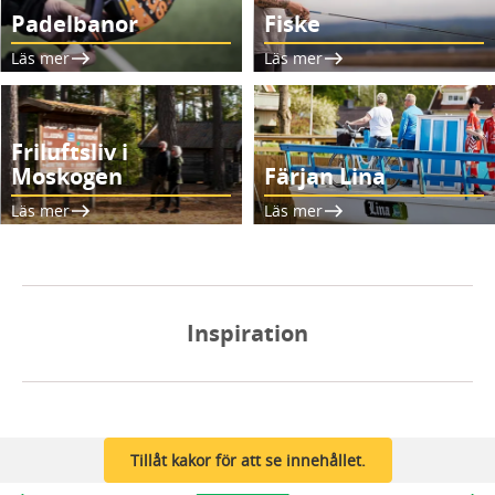
Padelbanor
Fiske
Läs mer
Läs mer
Friluftsliv i
Moskogen
Färjan Lina
Läs mer
Läs mer
Inspiration
Tillåt kakor för att se innehållet.