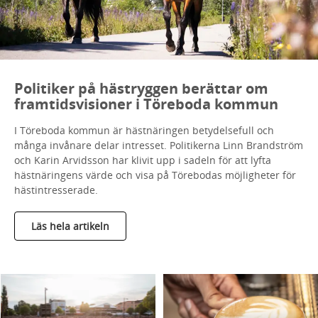
Politiker på hästryggen berättar om
framtidsvisioner i Töreboda kommun
I Töreboda kommun är hästnäringen betydelsefull och
många invånare delar intresset. Politikerna Linn Brandström
och Karin Arvidsson har klivit upp i sadeln för att lyfta
hästnäringens värde och visa på Törebodas möjligheter för
hästintresserade.
Läs hela artikeln