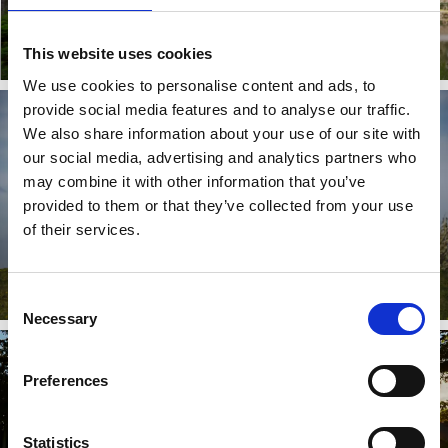
Vandra
Cykla
This website uses cookies
Läs mer
Läs mer
We use cookies to personalise content and ads, to
provide social media features and to analyse our traffic.
We also share information about your use of our site with
our social media, advertising and analytics partners who
may combine it with other information that you’ve
provided to them or that they’ve collected from your use
of their services.
Outdoorkarta Skaraborg
Consent
Läs mer
Necessary
Selection
Preferences
Statistics