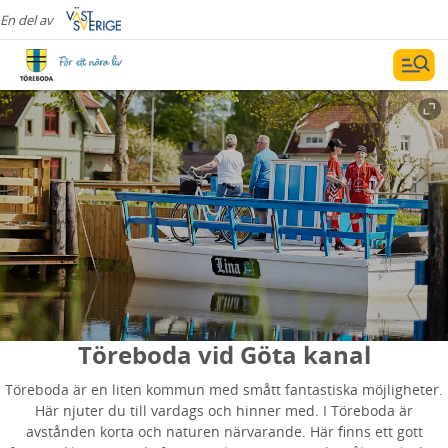
En del av
Töreboda vid Göta kanal
Töreboda är en liten kommun med smått fantastiska möjligheter.
Här njuter du till vardags och hinner med. I Töreboda är
avstånden korta och naturen närvarande. Här finns ett gott