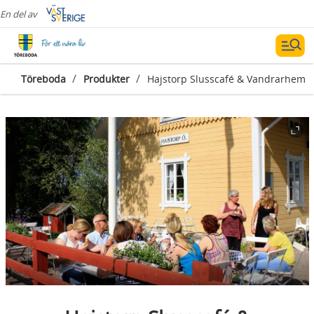
En del av
/
/
Töreboda
Produkter
Hajstorp Slusscafé & Vandrarhem