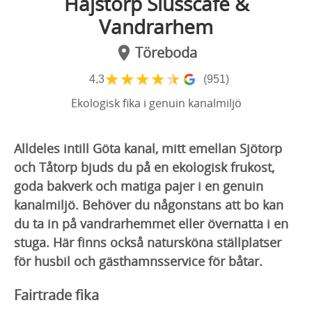
Hajstorp Slusscafé &
Vandrarhem
Töreboda
★
★
★
★
★
4,3
(951)
Ekologisk fika i genuin kanalmiljö
Alldeles intill Göta kanal, mitt emellan Sjötorp
och Tåtorp bjuds du på en ekologisk frukost,
goda bakverk och matiga pajer i en genuin
kanalmiljö. Behöver du någonstans att bo kan
du ta in på vandrarhemmet eller övernatta i en
stuga. Här finns också natursköna ställplatser
för husbil och gästhamnsservice för båtar.
Fairtrade fika