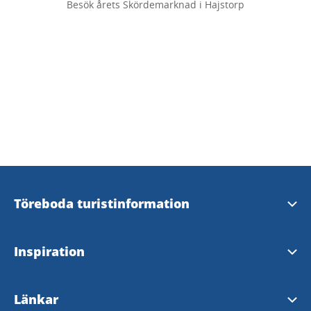
Besök årets Skördemarknad i Hajstorp
Töreboda turistinformation
Kontakt och öppettider
Inspiration
Webbredaktör
Töreboda kommun besökskarta
Länkar