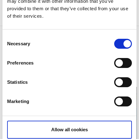
en certifierad InfoPoint där du kan få hjälp av kunnig
may combine it with other information that you’ve
personal med enklare frågor kring besöksmål i
provided to them or that they’ve collected from your use
området, samt hämta broschyrer och kartor.
of their services.
Kontaktinformation
Consent
Necessary
Selection
Hajstorps Slusscafé och Vandrarhem
Hajstorps övre sluss
54590 Töreboda
Preferences
Telefon:
0730 29 11 25
E-post:
info@hajstorp.com
Hemsida:
hajstorp.com
Statistics
Marketing
Klicka för karta och
Allow all cookies
öppettider