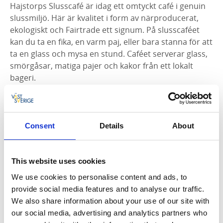
Hajstorps Slusscafé är idag ett omtyckt café i genuin
slussmiljö. Här är kvalitet i form av närproducerat,
ekologiskt och Fairtrade ett signum. På slusscaféet
kan du ta en fika, en varm paj, eller bara stanna för att
ta en glass och mysa en stund. Caféet serverar glass,
smörgåsar, matiga pajer och kakor från ett lokalt
bageri.
Slå dig ner, njut av den genuina kanalmiljön och av
kaffet i de handdrejade muggarna, tillverkade av
Borreboda Krukmakeri. Muggarna och mycket annat
Consent
Details
About
inom konsthantverk och design finns att hitta i den
mysiga butiken Formcraft inne i Töreboda, om du
följer kanalen fem kilometer söderut.
This website uses cookies
We use cookies to personalise content and ads, to
Hajstorp är en InfoPoint
provide social media features and to analyse our traffic.
Vill du ha fler tips på vad du kan hitta på i
We also share information about your use of our site with
närområdet? Hajstorps Slusscafé och Vandrarhem är
our social media, advertising and analytics partners who