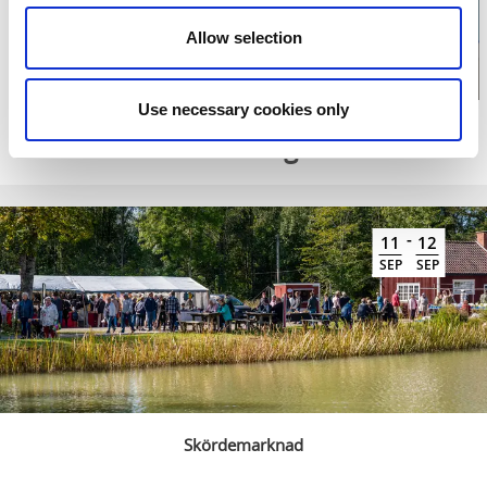
Allow selection
Use necessary cookies only
Relaterade evenemang
-
11
12
SEP
SEP
Skördemarknad