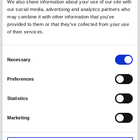
We also share information about your use of our site with
KRUBB erbjuder catering.
our social media, advertising and analytics partners who
I närområdet
may combine it with other information that you’ve
provided to them or that they’ve collected from your use
Restaurangen ligger en kort promenad från centrum och
of their services.
Törebodas camping, med bekväm räckvidd för både båt och
cykelturister. Passa även på att betrakta de unikt utformade
sittbänkarna längs Göta kanal, eller spela en runda på den
Consent
närliggande Äventyrsgolfen.
Necessary
Selection
Preferences
Kontaktinformation
Statistics
Restaurang KRUBB
Kanalvägen 6
545 33 Töreboda
Marketing
Telefon:
0506 165 00
E-post:
boka@brasseriekrubb.se
Hemsida:
brasseriekrubb.se/