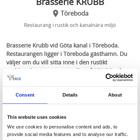
Brasserie KRUBB
Töreboda
Restaurang i rustik och kanalnära miljö
Brasserie Krubb vid Göta kanal i Töreboda.
Restaurangen ligger i Töreboda gästhamn. Du
väljer om du vill sitta inne i den rustikt
möblerade restaurangen eller på KRUBB:s fina
uteservering och se båtarna glida förbi på
kanalen.
Consent
Details
About
Restaurang
Restaurang Brasseri Krubb ligger precis vid Göta
This website uses cookies
kanal i Töreboda gästhamn.
We use cookies to personalise content and ads, to
Catering
provide social media features and to analyse our traffic.