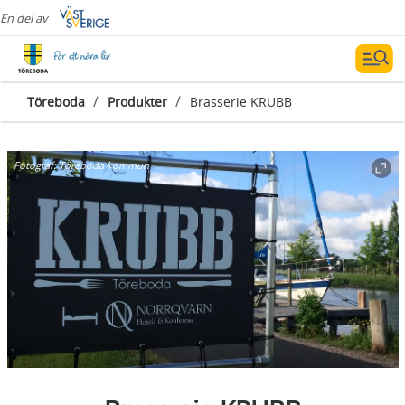
En del av
/
/
Töreboda
Produkter
Brasserie KRUBB
Fotograf:
Töreboda kommun