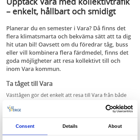
Upptäck Vara med kollektivtrafik
– enkelt, hållbart och smidigt
Planerar du en semester i Vara? Då finns det
flera klimatsmarta och bekväma sätt att ta dig
hit utan bil! Oavsett om du föredrar tåg, buss
eller vill kombinera flera färdmedel, finns det
goda möjligheter att resa kollektivt till och
inom Vara kommun.
Ta tåget till Vara
Västtågen gör det enkelt att resa till Vara från både
bland annat Göteborg, Herrljunga och Uddevalla.
Stationen ligger centralt, bara en kort promenad från
centrum, restauranger och besöksmål som Vara
konserthus. På tåget kan du koppla av, läsa en bok
Consent
Details
About
eller planera dagens aktiviteter – ett perfekt sätt att
börja semestern.