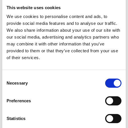
This website uses cookies
Res vidare med buss
We use cookies to personalise content and ads, to
Från tågstationen finns det flera busslinjer som tar
provide social media features and to analyse our traffic.
dig vidare ut i kommunen. Västtrafik trafikerar både
We also share information about your use of our site with
tätortsnära och mer lantliga områden, vilket gör det
our social media, advertising and analytics partners who
enkelt att nå exempelvis Kvänum, Vedum eller
may combine it with other information that you’ve
Nossebro. Bussarna är ett utmärkt sätt att uppleva
provided to them or that they’ve collected from your use
Vara och dess omgivningar i lugn takt.
of their services.
Reseplanera för buss och tåg här
Consent
Närtrafik – för dig som vill åka från dörr till
Necessary
Selection
dörr
Preferences
För dig som bor eller vill resa till en plats där vanliga
bussar inte går, finns Närtrafik. Det är en flexibel
servicelinje som bokas i förväg och hämtar dig på en
Statistics
angiven adress med taxi. Närtrafiken passar både