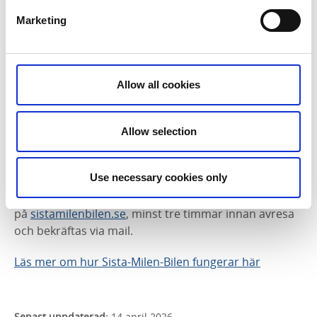
fastboende och besökare, och är särskilt bra om du
ska till mindre orter eller boendeanläggningar på
Marketing
landsbygden.
Läs mer om närtrafik och boka här
Allow all cookies
Sista-Milen-Bilen
Sista-Milen-Bilen är framtidens kollektivtrafik som kör
Allow selection
till platser och under tider som tåg och buss inte går.
Res till, från och mellan besöksmål, boenden,
Use necessary cookies only
restauranger, upplevelser och centrum i Lidköping,
Götene, Skara och Vara kommuner. Resan bokas
på
sistamilenbilen.se
, minst tre timmar innan avresa
och bekräftas via mail.
Läs mer om hur Sista-Milen-Bilen fungerar här
Senast uppdaterad:
14 april 2026