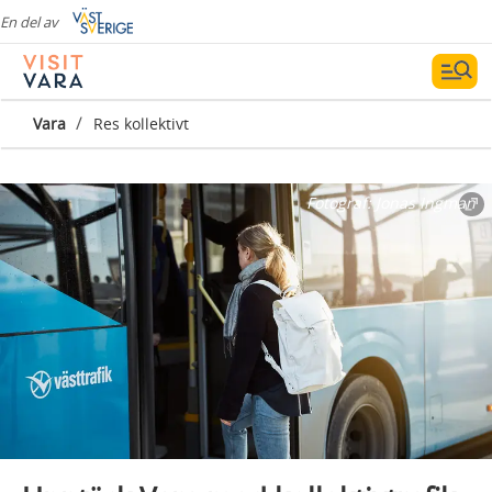
En del av
/
Vara
Res kollektivt
Fotograf:
Jonas Ingman