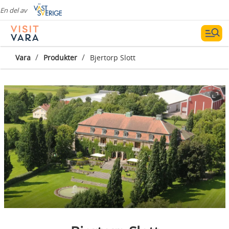
En del av
/
/
Vara
Produkter
Bjertorp Slott