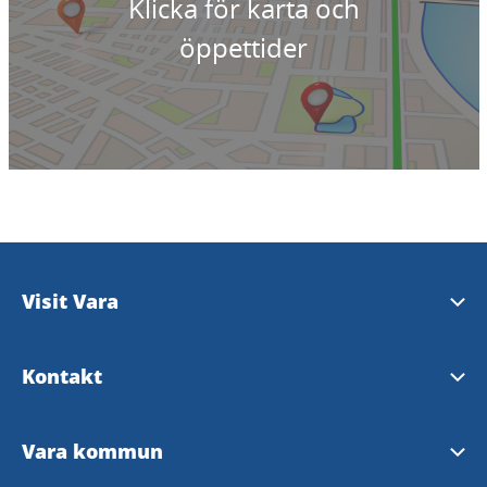
Klicka för karta och
öppettider
Visit Vara
Tipsa om evenemang
Kontakt
kommun@vara.se
Vara kommun