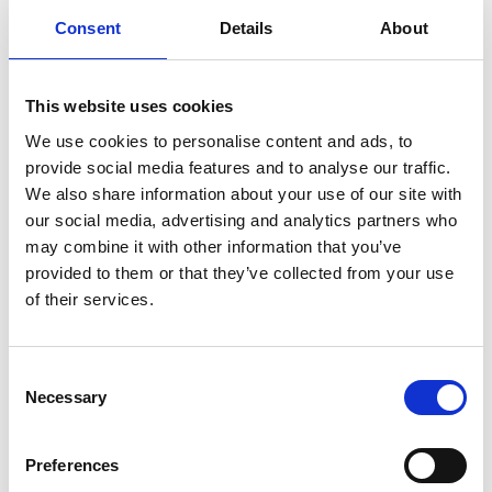
Consent
Details
About
This website uses cookies
We use cookies to personalise content and ads, to
Konferera och
tävl
a
i Mästarnas kamp
provide social media features and to analyse our traffic.
We also share information about your use of our site with
På Bjertorp slott finns ett flertal olika
möteslokaler
our social media, advertising and analytics partners who
o
ch paketlösningar
för att passa storleken på
may combine it with other information that you’ve
sällskapet och utformningen av konferensen. Välj
provided to them or that they’ve collected from your use
några av alla roliga aktiviteter
och u
tmana chefen i
ett
of their services.
klurigt quiz, tävla mot arbetskamraterna i populära
Mästarnas kamp eller Slaget om Bjertorps skatt. Vill ni
ta det lite lugnare finns det dryckesprovningar,
Consent
föreläsningar och säsongsbaserade aktiviteter.
Necessary
Selection
Preferences