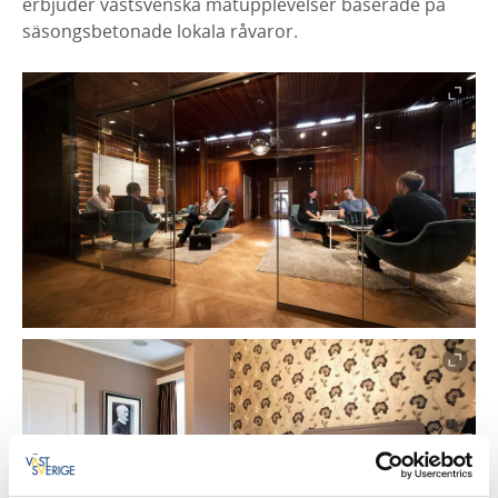
erbjuder västsvenska matupplevelser baserade på
säsongsbetonade lokala råvaror.