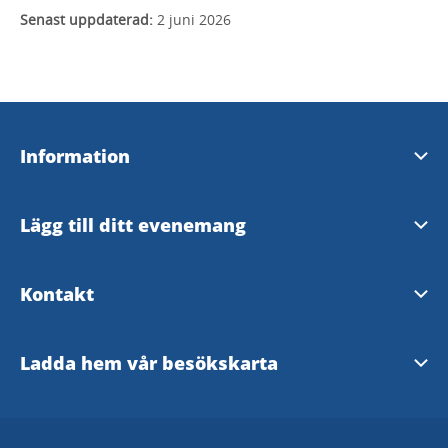
Senast uppdaterad:
2 juni 2026
Information
Tillgänglighetsredogörelse
Lägg till ditt evenemang
Vårgårda kommuns hemsida
Evenemangsformulär
Kontakt
Kontakta oss
Ladda hem vår besökskarta
Vårgårdas besökskarta 2026