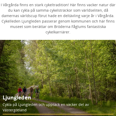
I Vårgårda finns en stark cykeltradition! Här finns vacker natur där
du kan cykla på samma cykelsträckor som världseliten, då
damernas världscup förut hade en deltävling varje år i Vårgårda.
Cykelleden Ljungleden passerar genom kommunen och här finns
museet som berättar om Bröderna Fåglums fantastiska
cykelkarriärer.
Ljungleden
Cykla på Ljungleden och upptäck en vacker del av
Västergötland