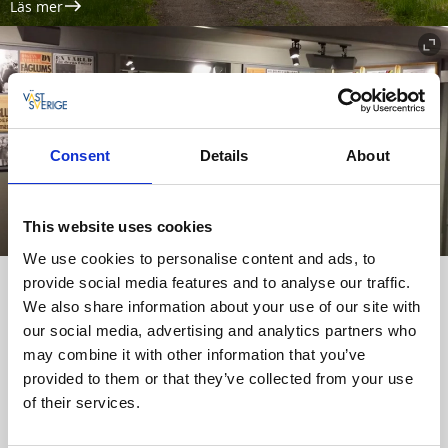
Läs mer
Consent
Details
About
This website uses cookies
We use cookies to personalise content and ads, to
provide social media features and to analyse our traffic.
Dessa fantastiska Fåglum
We also share information about your use of our site with
our social media, advertising and analytics partners who
Ta del av den fantastiska berättelsen om de fyra
snabbcyklande bröderna från Vårgårda som under sina
may combine it with other information that you’ve
karriärer tog hem VM-, OS- och flera av andra medaljer. På
provided to them or that they’ve collected from your use
museet ”Dessa fantastiska Fåglum” finns massor av
of their services.
spännande idrottsnostalgi från bröderna fantastiska
framgångar