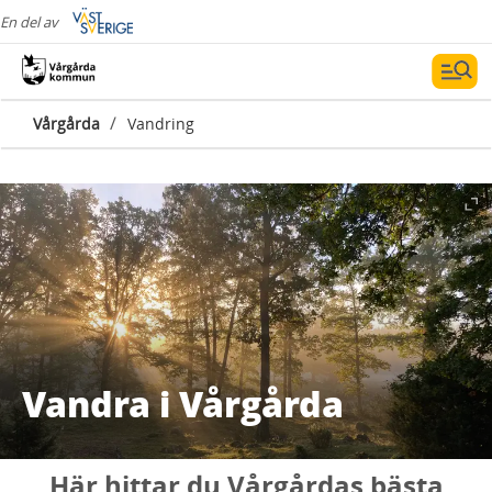
En del av
/
Vårgårda
Vandring
Vandra i Vårgårda
Här hittar du Vårgårdas bästa