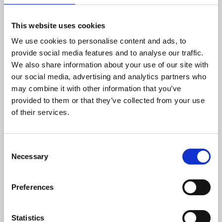
This website uses cookies
We use cookies to personalise content and ads, to
provide social media features and to analyse our traffic.
We also share information about your use of our site with
our social media, advertising and analytics partners who
Cykla
Aktiviteter
may combine it with other information that you’ve
Kesberget Bikepark
provided to them or that they’ve collected from your use
of their services.
Vårgårda
Downhillcykling i toppklass
Läs mer
Consent
Necessary
Selection
Preferences
Statistics