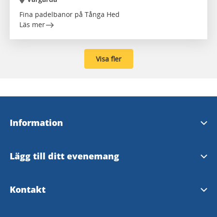
Fina padelbanor på Tånga Hed
Läs mer
Visa fler
Information
Tillgänglighetsredogörelse
Lägg till ditt evenemang
Vårgårda kommuns hemsida
Evenemangsformulär
Kontakt