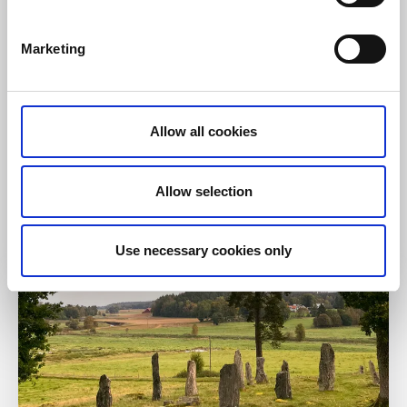
Marketing
Naturreservat
Naturområden
Allow all cookies
Ljungås naturreservat
Skogsbygden
Allow selection
Ett vackert naturreservat med ett skogsbondehemman
från 1800-talet
Läs mer
Use necessary cookies only