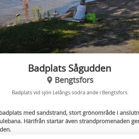
Badplats Sågudden
Bengtsfors
Badplats vid sjön Lelångs södra ände i Bengtsfors
 badplats med sandstrand, stort grönområde i anslut
ulebana. Härifrån startar även strandpromenaden g
eden.