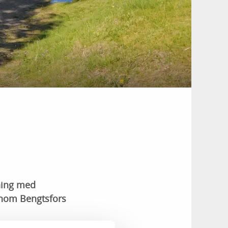
ning med
enom Bengtsfors