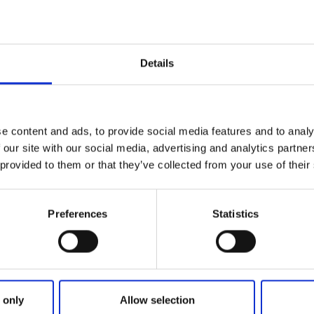
l turistbyrå, butik med kioskvaror, WC. Bengtsfors centrum 
e heller långt undan.
jö och dess djupaste delar ligger i mellersta delen söder om
Details
meter. Sjöns stränder är oftast bergiga och har en karg och
med mestadels skog, berg och vacker natur. Sjön är populä
nds Kanals sjösystem och
DANO
.
e content and ads, to provide social media features and to analy
en i sjön Lelång finns:
 our site with our social media, advertising and analytics partn
 provided to them or that they’ve collected from your use of their
l (asfalterad väg nästan hela vägen fram till rampen)
Preferences
Statistics
 only
Allow selection