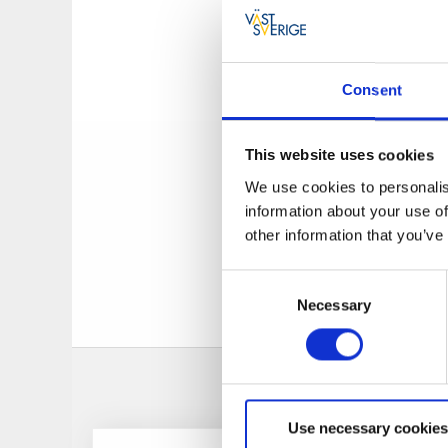
Här är det nära til
restauranger är int
Lelång är en klar s
Consent
Största djup är 61 
vildmarkskaraktär 
och ingår i Dalsla
This website uses cookies
We use cookies to personalis
Vid badplats Sågudd
information about your use of
other information that you’ve
bryggor
hopptorn
Consent
ramp för rullsto
Necessary
Selection
kvällsol
Use necessary cookies