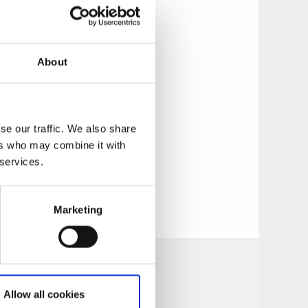
med butiker och
 Gustavsfors.
About
 utpräglad
r bland paddlare
se our traffic. We also share
ers who may combine it with
 services.
Marketing
Allow all cookies