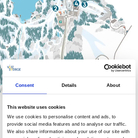
Consent
Details
About
This website uses cookies
We use cookies to personalise content and ads, to
Få overblik – alt er lige ved hånden
provide social media features and to analyse our traffic.
På Billingen er der aldrig langt til det næste oplevelse. Du
We also share information about your use of our site with
kan tage på langrend, kælke, skøjte, hygge i varmestuen eller