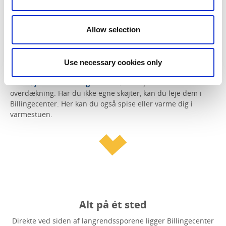
Billingens Stugby & Camping
– hytter, vandrerhjem og
campingplads – perfekt for en aktiv vinterferie.
Allow selection
Billingetrollets skov
– En eventyrlig skov, hvor børn kan
lege, lære og møde Billingetrollet og hans venner i naturen.
Use necessary cookies only
Skøjtebane med tag
– udendørs skøjtebane med
overdækning. Har du ikke egne skøjter, kan du leje dem i
Billingecenter. Her kan du også spise eller varme dig i
varmestuen.
Alt på ét sted
Direkte ved siden af langrendssporene ligger Billingecenter