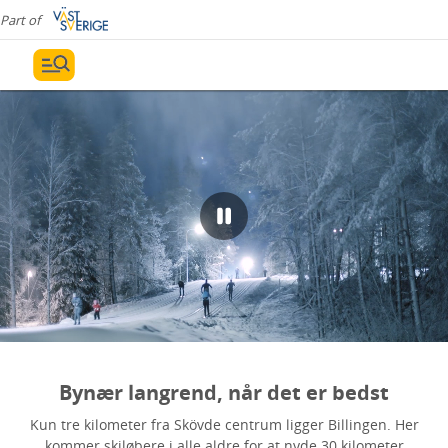
Part of
Bynær langrend, når det er bedst
Kun tre kilometer fra Skövde centrum ligger Billingen. Her
kommer skiløbere i alle aldre for at nyde 30 kilometer