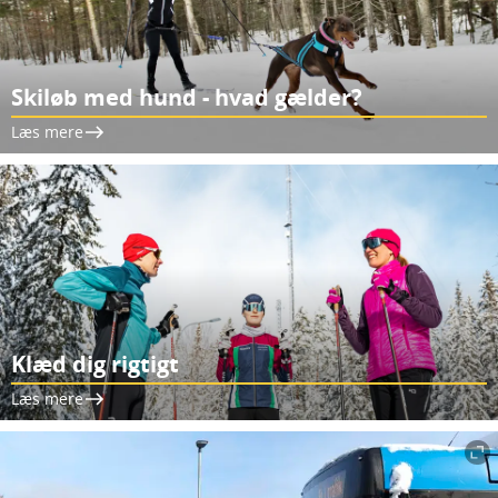
Skiløb med hund - hvad gælder?
Læs mere
Klæd dig rigtigt
Læs mere