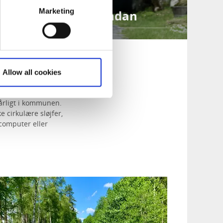
Marketing
 langs Sjuhäradsrundan
Allow all cookies
dforske Ulricehamn
årligt i kommunen.
e cirkulære sløjfer,
lcomputer eller