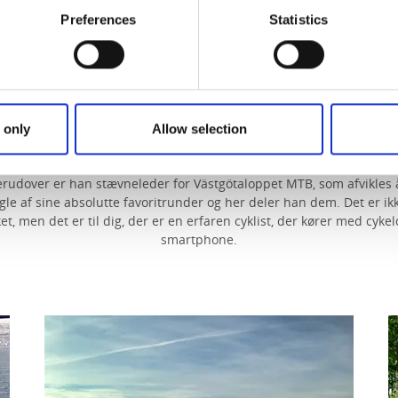
Preferences
Statistics
Familieeventyr
Pär Carlzens cykelperler
 only
Allow selection
cykelentusiast, der bor i Tvärred i Ulricehamn. Pär er ofte ude at u
Derudover er han stævneleder for Västgötaloppet MTB, som afvikles 
gle af sine absolutte favoritrunder og her deler han dem. Det er ikk
t, men det er til dig, der er en erfaren cyklist, der kører med cyke
smartphone.