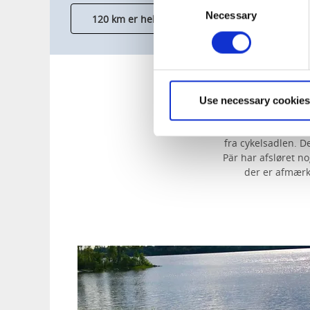
Necessary
Selection
120 km er helt bilfri
Use necessary cookies
Pär er en rigtig 
fra cykelsadlen. 
Pär har afsløret no
der er afmærke