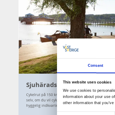
Consent
This website uses cookies
Sjuhäradsrundan
We use cookies to personalis
Cykelrut på 150 km mellem Borås, Ulricehamn, Tra
information about your use of
selv, om du vil cykle ruten på en dag eller dele de
other information that you’ve
hyggelig indkvartering.
Consent