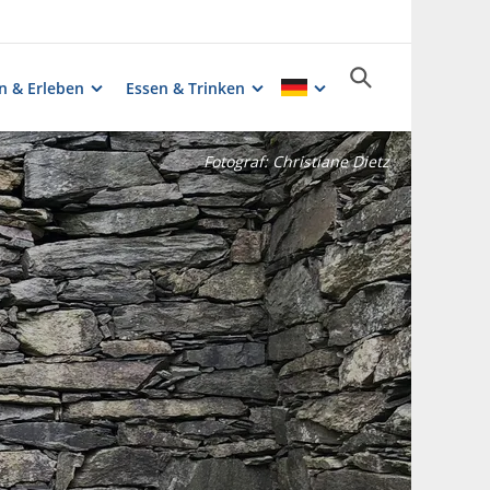
n & Erleben
Essen & Trinken
Fotograf:
Christiane Dietz