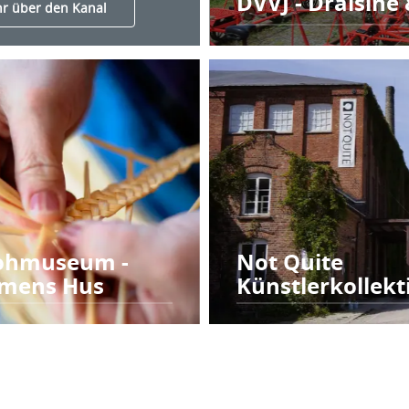
DVVJ - Draisine
r über den Kanal
ohmuseum -
Not Quite
mens Hus
Künstlerkollekt