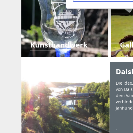
Kunsthandwerk
Gal
Dals
Die Idee
von Dal
dem Vän
verbinde
Jahhunde