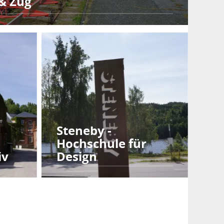
 & Zug
Steneby -
Hochschule für
iv
Design