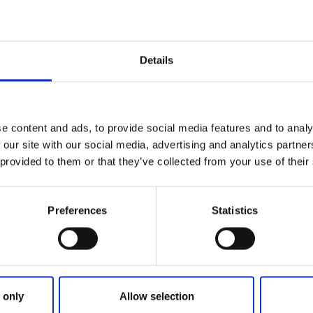
ts und
Details
tellungen
e Jahr kann man bei uns an
len Veranstaltungen
e content and ads, to provide social media features and to analy
en, Konzertte,
aufführungen oder
 our site with our social media, advertising and analytics partn
ungen. Suchen Sie hier.
 provided to them or that they’ve collected from your use of their
Kräutergarten i
turevents
Preferences
Statistics
 only
Allow selection