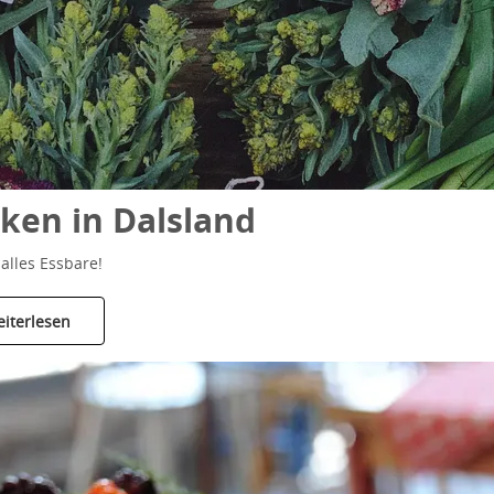
nken in Dalsland
alles Essbare!
iterlesen