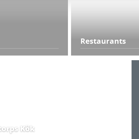
Restaurants
torps Kök