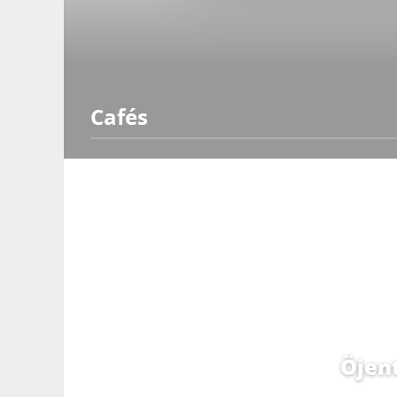
Cafés
Öjen