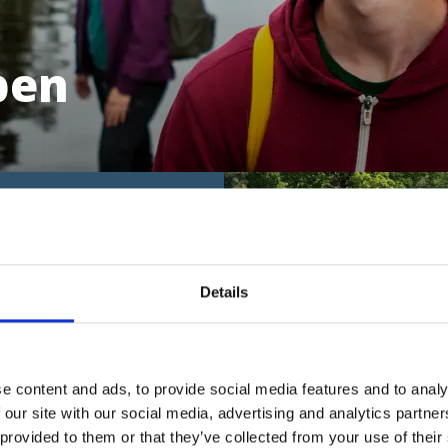
ben
ecke Dalsland!
 so viel in Dalsland sehen
unden. Die Auswahl kann
allen....Paddeln , eine
Details
our auf dem Dalsland-Kanal,
r mit einer...
e content and ads, to provide social media features and to analy
 our site with our social media, advertising and analytics partn
TOPP 10 IN DA
en & Erleben
 provided to them or that they’ve collected from your use of their