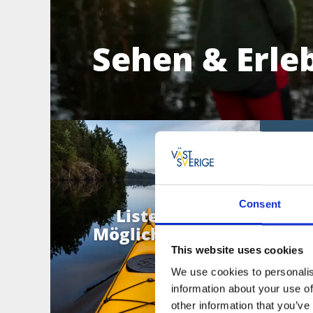
Sehen & Erle
Entd
Man kann
und erk
schwer f
Consent
Liste von
Schiffst
Möglichkeiten
eine Tou
This website uses cookies
We use cookies to personalis
information about your use of
Seh
other information that you’ve