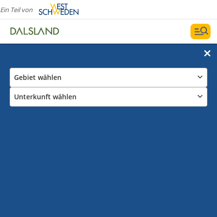
Ein Teil von
Gebiet wählen
Unterkunft wählen
Herbergen in Dalsland
In einem Hostel oder einer Jugendherberge (auf
Schwedisch „vandrarhem“, also Wanderherberge) zu
übernachten, ist schon ein Erlebnis für sich! In
Dalsland findest Du gleich mehrere gemütliche und