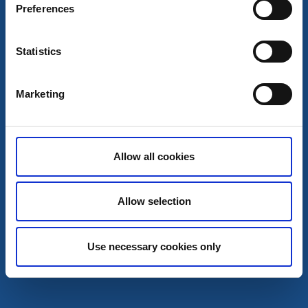
Preferences
Statistics
Gästehaus
Vandrarhem Gammelgården
Marketing
Bengtsfors
★
★
★
★
☆
3.7
(87)
Komfortable Unterkunft in ruhiger kultureller
Allow all cookies
Umgebung
Mehr lesen
Allow selection
Use necessary cookies only