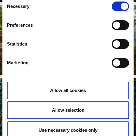
Consent
Necessary
Selection
Preferences
Statistics
Der Pilgerweg Dalsland
100 km. Vänersborg - Bengtsfors - Åmål.
Marketing
Weiterlesen
Allow all cookies
Allow selection
Wanderweg Kroppefjällsleden
Use necessary cookies only
Wanderung durch märchenhafte Wildnis.