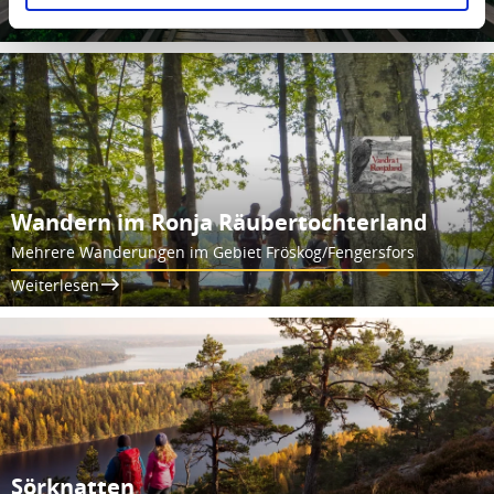
Weiterlesen
Wandern im Ronja Räubertochterland
Mehrere Wanderungen im Gebiet Fröskog/Fengersfors
Weiterlesen
Sörknatten