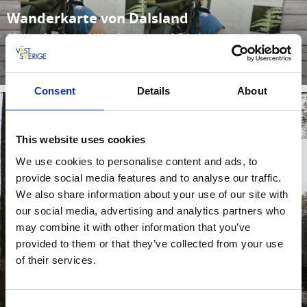
Wanderkarte von Dalsland
29 Wanderwege, 4 Wandergebiete, 6 Erholungsgebiete – alle
mit dazugehörigen Wanderkarten.
Weiterlesen
Consent
Details
About
This website uses cookies
We use cookies to personalise content and ads, to
provide social media features and to analyse our traffic.
We also share information about your use of our site with
our social media, advertising and analytics partners who
may combine it with other information that you’ve
Wanderungen im Nationalpark Tresticklan
provided to them or that they’ve collected from your use
of their services.
Der Nationalpark Tresticklan ist das größte ungenutzte
Waldgebiet in Südschweden.
Weiterlesen