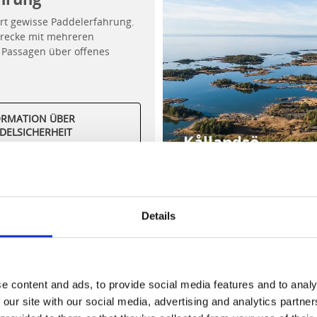
ert gewisse Paddelerfahrung.
Strecke mit mehreren
Passagen über offenes
ORMATION ÜBER
DELSICHERHEIT
Kållandsö
Details
während der Tour
ckö
gibt es nebst
Kajakvermietung
auch ein Restaurant, ein 
as
Restaurant Gastrosfär
serviert erstklassige Mahlzeiten be
 man unter anderem aus dem naheliegenden Schlossgarten 
e content and ads, to provide social media features and to analy
 das
Café Stallet
ist im Restaurantführer White Guide erwähnt
 our site with our social media, advertising and analytics partn