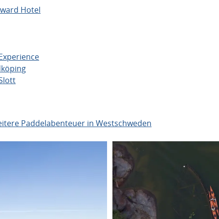
dward Hotel
Experience
dköping
Slott
itere Paddelabenteuer in Westschweden