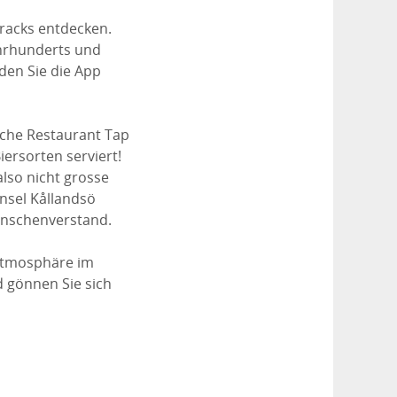
racks entdecken.
ahrhunderts und
den Sie die App
iche Restaurant Tap
ersorten serviert!
also nicht grosse
nsel Kållandsö
enschenverstand.
 Atmosphäre im
 gönnen Sie sich