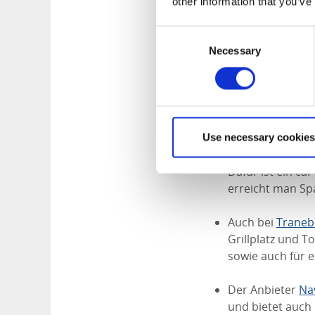
hausgemachtes B
other information that you’ve
man in den Hot
Consent
Wohnmobile/Woh
Necessary
Selection
Läckö Strand
ist
schwedische „Fik
halbwegs auf de
Auf der Insel S
Use necessary cookies
Grillplätze und e
Dafür ist ein ca
erreicht man Sp
Auch bei
Traneb
Grillplatz und T
sowie auch für e
Der Anbieter
Na
und bietet auch