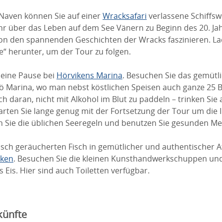
Naven können Sie auf einer
Wracksafari
verlassene Schiffsw
hr über das Leben auf dem See Vänern zu Beginn des 20. J
 von den spannenden Geschichten der Wracks faszinieren. La
e“ herunter, um der Tour zu folgen.
 eine Pause bei
Hörvikens Marina
. Besuchen Sie das gemütl
ö Marina, wo man nebst köstlichen Speisen auch ganze 25 Bi
h daran, nicht mit Alkohol im Blut zu paddeln – trinken Sie 
rten Sie lange genug mit der Fortsetzung der Tour um die I
 Sie die üblichen Seeregeln und benutzen Sie gesunden M
risch geräucherten Fisch in gemütlicher und authentischer
iken
. Besuchen Sie die kleinen Kunsthandwerkschuppen und
s Eis. Hier sind auch Toiletten verfügbar.
künfte