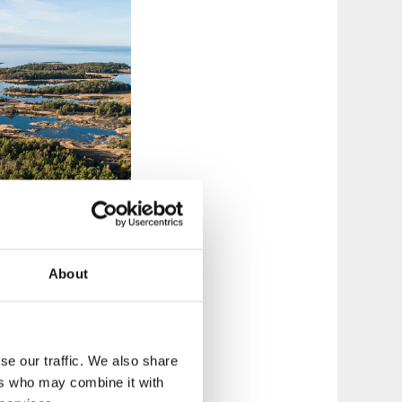
About
Café sowie
stehend aus lokalen
geliefert
se our traffic. We also share
. Hier gibt es
ers who may combine it with