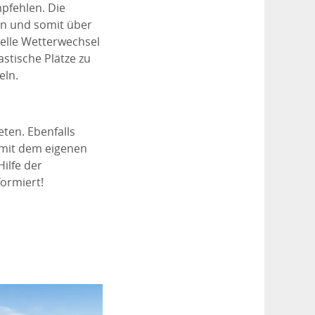
mpfehlen. Die
en und somit über
elle Wetterwechsel
stische Plätze zu
eln.
en. Ebenfalls
n mit dem eigenen
Hilfe der
ormiert!