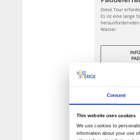
Diese Tour erford
Es ist eine lange 
herausfordernden 
Wasser.
INF
PAD
Consent
Tipps für Pausen 
Beim
Schloss Lä
This website uses cookies
Unterkünfte. D
Zutaten, welche
We use cookies to personalis
bekommt. Auch
information about your use of