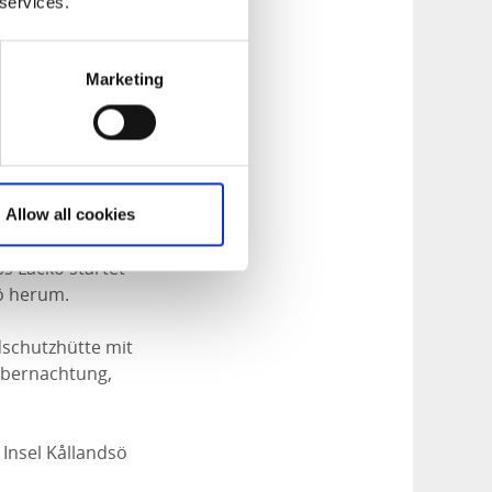
bernachten kann
 services.
 für
Camping
.
Marketing
n oder eine
kö Strand ungefähr
schutzhütte,
Allow all cookies
ur zu verbringen.
ss Läckö startet
ö herum.
dschutzhütte mit
 Übernachtung,
 Insel Kållandsö