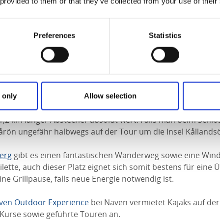
rot, köstliches Gebäck sowie einfache Mittagsgerichte. Ü
 provided to them or that they’ve collected from your use of their
elzimmern des Besucherzentrums
Naturum
, auf Stellplätzen
nwagen oder im Zelt auf dem Campingplatz
Läckö Slott 
Preferences
Statistics
 ein ruhiger Platz direkt am See. Hier kann man übernachte
a“ geniessen. Falls man bei Naven startet erreicht man Läc
r Tour um die Insel Kållandsö herum.
pårön gibt es nebst einem tollen Wanderweg auch eine Wind
 only
Allow selection
ine Toilette. Ein perfekter Platz, um eine Nacht in freier Nat
. 1,2 km langer Abstecher absolut wert. Falls man beim Schlo
årön ungefähr halbwegs auf der Tour um die Insel Kållands
erg
gibt es einen fantastischen Wanderweg sowie eine Win
oilette, auch dieser Platz eignet sich somit bestens für eine
ine Grillpause, falls neue Energie notwendig ist.
ven Outdoor Experience
bei Naven vermietet Kajaks auf der
 Kurse sowie geführte Touren an.