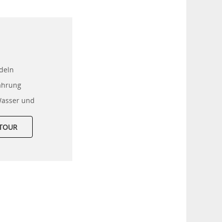
deln
fahrung
Wasser und
LTOUR