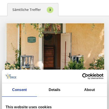
Sämtliche Treffer
3
Gästehaus
Zimmer und Wohnungen
Consent
Details
About
Falkängens Logi
Hällekis
★
★
★
★
☆
This website uses cookies
4.2
(503)