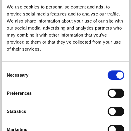
Hübsch bewahrtes Handwerkerdorf mit Gästehaus
We use cookies to personalise content and ads, to
Mehr lesen
provide social media features and to analyse our traffic.
We also share information about your use of our site with
our social media, advertising and analytics partners who
may combine it with other information that you’ve
provided to them or that they’ve collected from your use
of their services.
Consent
Necessary
Selection
Preferences
Radfahren
Wege
Biking-Spaß am Kinnekulle bei Lidköping
Statistics
Kinnekulle
Heute schätzen auch Radfans den Berg und seine
Marketing
abwechslungsreiche Umgebung