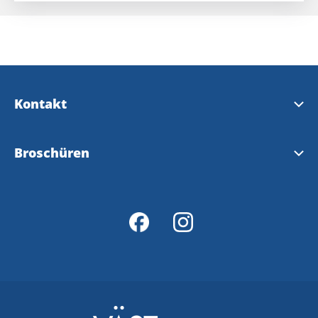
Kontakt
Kontakt & Öffnungszeiten
Broschüren
InfoPoints
Tourist Broschüre
Karte
Wanderwege
Kållandsö Ferienstrasse