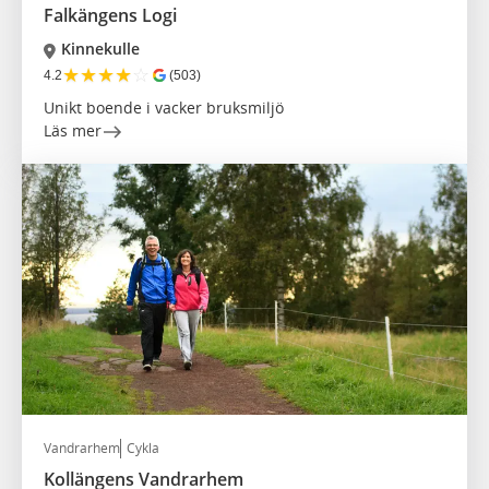
Falkängens Logi
Kinnekulle
★
★
★
★
☆
4.2
(503)
Unikt boende i vacker bruksmiljö
Läs mer
Vandrarhem
Cykla
Kollängens Vandrarhem