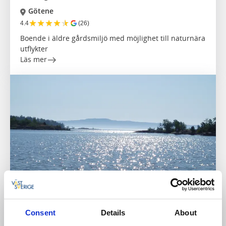
Götene
★
★
★
★
★
4.4
(26)
Boende i äldre gårdsmiljö med möjlighet till naturnära
utflykter
Läs mer
Cykla
Naturområden
Consent
Details
About
Biosfär - cykelled