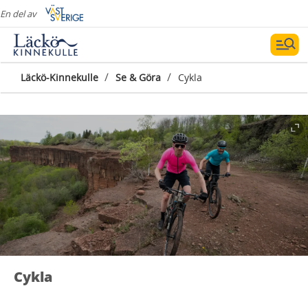
En del av
/
/
Läckö-Kinnekulle
Se & Göra
Cykla
Cykla