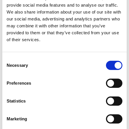
provide social media features and to analyse our traffic.
We also share information about your use of our site with
our social media, advertising and analytics partners who
may combine it with other information that you’ve
provided to them or that they’ve collected from your use
of their services.
Fotograf:
Jonas Ingman
Consent
Necessary
Selection
Preferences
Schwierigkeitsgrad:
Statistics
Insgesamt ist der Fernwanderweg ist leicht bis
mittelschwer eingestuft. Diese Bewertung hängt aber
Marketing
stark von der gewählten Strecke ab. Nachstehend