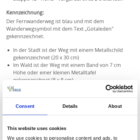
Kennzeichnung:
Der Fernwanderweg ist blau und mit dem
Wanderwegsymbol mit dem Text „Gotaleden"
gekennzeichnet.
In der Stadt ist der Weg mit einem Metallschild
gekennzeichnet (20 x 30 cm)
Im Wald ist der Weg mit einem Band von 7 cm
Höhe oder einer kleinen Metalltafel
gekennzeichnet (8 x 8 cm)
Auf manchen Wegabschnitten liegen die
Markierungen weiter auseinander: folgen Sie dann
Consent
Details
About
einfach weiter dem Pfad oder der Straße.
Kreuzungen, wo der Wanderweg die Richtung
wechselt, sind immer gekennzeichnet.
This website uses cookies
We use cookies to personalise content and ads, to