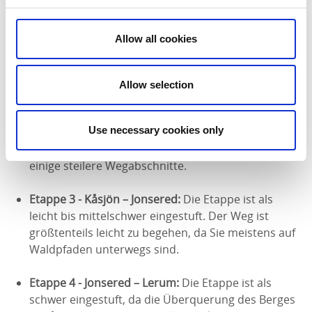
folgen weitere Informationen über die einzelnen
Etappen und ihre Einstufung.
Allow all cookies
Etappe 1 - Göteborg – Skatås:
Die Etappe ist als
leicht eingestuft. Die Strecke führt durch
städtische Bebauung, ist dort leicht zu begehen
Allow selection
und im Naturschutzgebiet etwas hügeliger.
Use necessary cookies only
Etappe 2 - Skatås – See Kåsjön:
Die Etappe ist als
leicht bis mittelschwer eingestuft, hat aber auch
einige steilere Wegabschnitte.
Etappe 3 - Kåsjön – Jonsered:
Die Etappe ist als
leicht bis mittelschwer eingestuft. Der Weg ist
größtenteils leicht zu begehen, da Sie meistens auf
Waldpfaden unterwegs sind.
Etappe 4 - Jonsered – Lerum:
Die Etappe ist als
schwer eingestuft, da die Überquerung des Berges