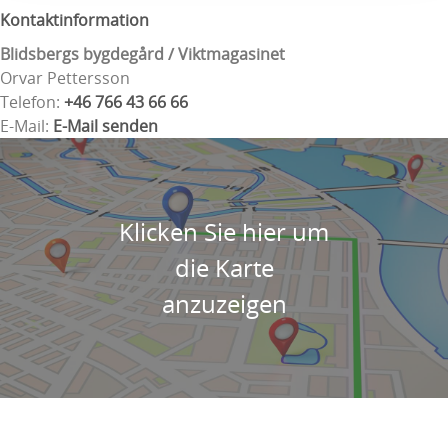
Kontaktinformation
Blidsbergs bygdegård / Viktmagasinet
Orvar Pettersson
Telefon:
+46 766 43 66 66
E-Mail:
E-Mail senden
Klicken Sie hier um
die Karte
anzuzeigen