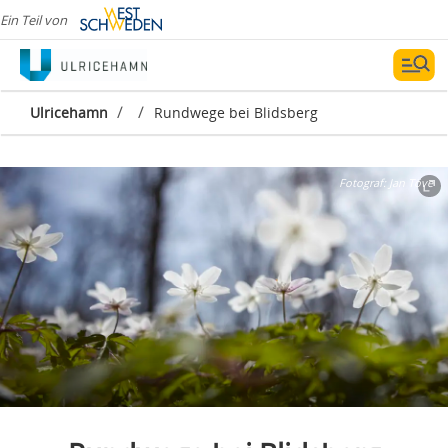
Ein Teil von
/
/
Ulricehamn
Rundwege bei Blidsberg
Fotograf:
Jan Töve