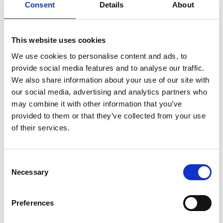
nach ca. 1 km (einfacher Weg) die Wanderwege.
Consent
Details
About
This website uses cookies
Details zum Weg
We use cookies to personalise content and ads, to
provide social media features and to analyse our traffic.
Länge:
We also share information about your use of our site with
Wanderweg GELB: 6,7 km
our social media, advertising and analytics partners who
Der Weg führt in nördlicher Richtung nach
may combine it with other information that you’ve
Humla/Gunnarp, dann nach Süden auf dem alten
provided to them or that they’ve collected from your use
Bahndamm.
of their services.
Wanderweg WEISS: 6,4 km
Hier lässt es sich entspannt und angenehm wandern
oder radeln.
Consent
Wanderweg BLAU: 3,7 km
Necessary
Selection
Preferences
Der Blaue Weg folgt zunächst dem Gelben Weg, biegt
dann nach rechts ab und führt mit blauer Markierung