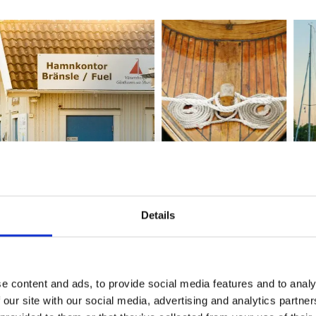
Details
 pour camping-cars
e de stationnement centrale de Vänersborg, située dans un p
e content and ads, to provide social media features and to analy
ification environnementale).
 our site with our social media, advertising and analytics partn