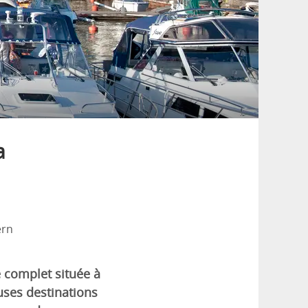
a
ern
 complet située à
uses destinations