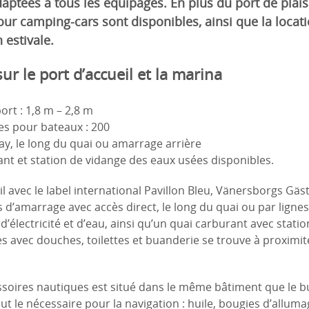
aptées à tous les équipages. En plus du port de plai
r camping-cars sont disponibles, ainsi que la locati
 estivale.
ur le port d’accueil et la marina
rt : 1,8 m – 2,8 m
s pour bateaux : 200
y, le long du quai ou amarrage arrière
ant et station de vidange des eaux usées disponibles.
il avec le label international Pavillon Bleu, Vänersborgs G
d’amarrage avec accès direct, le long du quai ou par ligne
’électricité et d’eau, ainsi qu’un quai carburant avec stati
es avec douches, toilettes et buanderie se trouve à proximi
soires nautiques est situé dans le même bâtiment que le b
ut le nécessaire pour la navigation : huile, bougies d’alluma