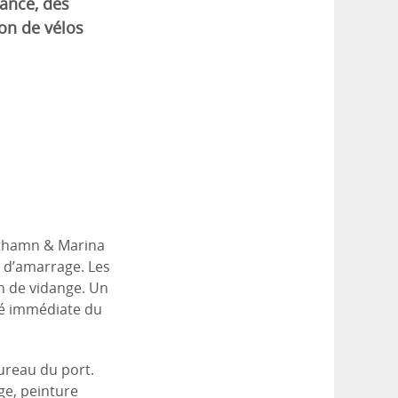
sance, des
on de vélos
ästhamn & Marina
s d’amarrage. Les
on de vidange. Un
té immédiate du
ureau du port.
ge, peinture