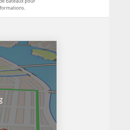
de bateaux pour
nformations.
g