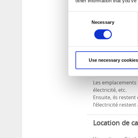
other information that you’ve
L’aire propose des 
électricité, eau, b
Consent
proximité immédiat
Necessary
Selection
Si le personnel n’e
indiquée sur celui-
À proximité immédi
Use necessary cookies
que le centre-vill
sentiers de promena
Les emplacements s
électricité, etc.
Ensuite, ils restent
l’électricité restent
Location de c