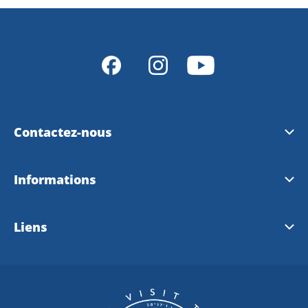
Contactez-nous
Office de Tourisme de Trollhättan
Informations
Office de tourisme de Vänersborg
Plans de ville 2026
Liens
Contacter le webmaster
Carte cyclable
Visit Sweden (FR)
Ouest Suede (FR)