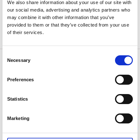
Depuis Trollhättan Resecentrum : environ 12
We also share information about your use of our site with
minutes
our social media, advertising and analytics partners who
Depuis Vänersborg Resecentrum : environ 11
may combine it with other information that you’ve
minutes
provided to them or that they’ve collected from your use
of their services.
Consultez l’horaire de la ligne 65 ici.
Consent
Vélo dans les bus et trains
Necessary
Selection
Dans les bus Västtrafik, les vélos classiques ne sont
pas autorisés. En revanche, les mini-vélos, trottinettes
Preferences
et draisiennes peuvent être transportés gratuitement
s’ils sont pliés.
Statistics
Dans les trains Västtrafik, les vélos classiques, mini-
vélos pliants, trottinettes et draisiennes sont
Marketing
autorisés gratuitement s’il y a de la place. Les vélos
cargos et remorques à vélo ne sont pas admis.