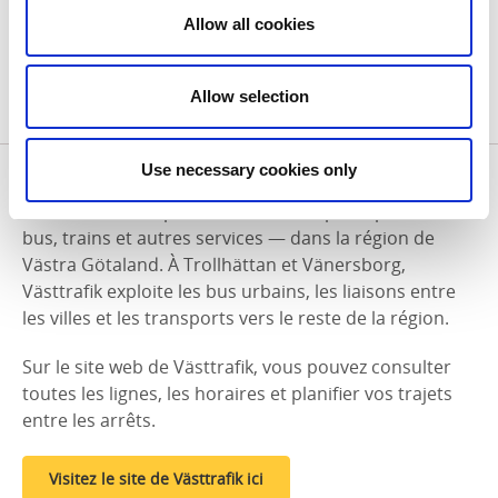
Dans les trains SJ, les vélos doivent être démontés ou
Allow all cookies
pliés et placés dans une housse de transport. Les
trottinettes électriques et vélos compacts doivent
être pliés et rangés dans les espaces à bagages ou au
Allow selection
sol près du siège.
Västtrafik
Use necessary cookies only
Västtrafik est responsable des transports publics —
bus, trains et autres services — dans la région de
Västra Götaland. À Trollhättan et Vänersborg,
Västtrafik exploite les bus urbains, les liaisons entre
les villes et les transports vers le reste de la région.
Sur le site web de Västtrafik, vous pouvez consulter
toutes les lignes, les horaires et planifier vos trajets
entre les arrêts.
Visitez le site de Västtrafik ici