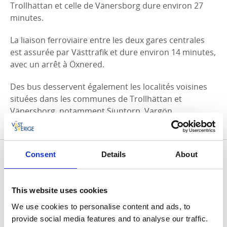
Trollhättan et celle de Vänersborg dure environ 27
minutes.
La liaison ferroviaire entre les deux gares centrales
est assurée par Västtrafik et dure environ 14 minutes,
avec un arrêt à Öxnered.
Des bus desservent également les localités voisines
situées dans les communes de Trollhättan et
Vänersborg, notamment Sjuntorp, Vargön,
Frändefors, Brålanda et Öxnered.
Bus vers le centre commercial
Consent
Details
About
Överby
Vous pouvez facilement rejoindre le grand centre
This website uses cookies
commercial régional Överby en prenant la ligne 65
We use cookies to personalise content and ads, to
depuis Trollhättan ou Vänersborg.
provide social media features and to analyse our traffic.