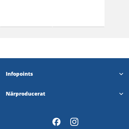
Infopoints
Turistinformation och Infopoints
Närproducerat
Lokalproducerat i Väst
Mathantverkssafari