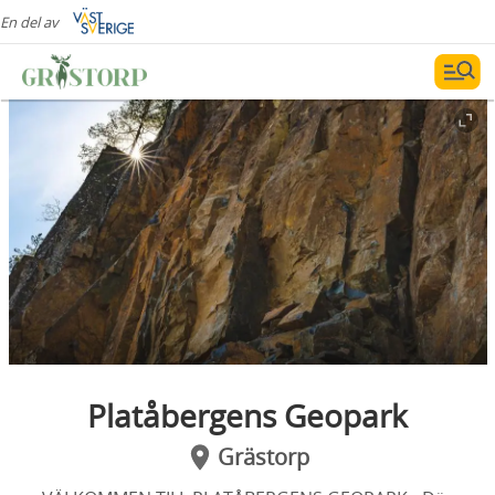
En del av
Platåbergens Geopark
Grästorp