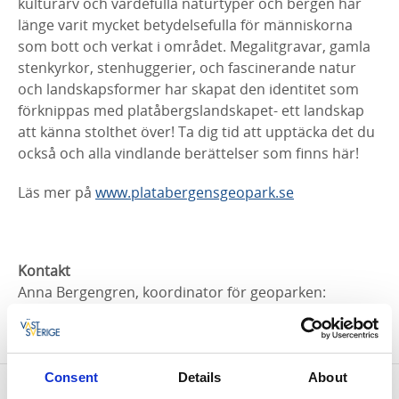
kulturarv och värdefulla naturtyper och bergen har
länge varit mycket betydelsefulla för människorna
som bott och verkat i området. Megalitgravar, gamla
stenkyrkor, stenhuggerier, och fascinerande natur
och landskapsformer har skapat den identitet som
förknippas med platåbergslandskapet- ett landskap
att känna stolthet över! Ta dig tid att upptäcka det du
också och alla vindlande berättelser som finns här!
Läs mer på
www.platabergensgeopark.se
Kontakt
Anna Bergengren, koordinator för geoparken:
anna.bergengren@grastorp.se
073-910 98 51
Consent
Details
About
Kontaktinformation