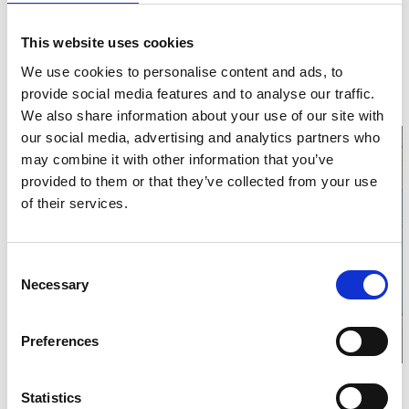
Platåbergens geopark
Grästorp
This website uses cookies
Telefon:
0073 910 98 51
We use cookies to personalise content and ads, to
E-post:
Skicka E-post
Hemsida:
platabergensgeopark.se
provide social media features and to analyse our traffic.
We also share information about your use of our site with
our social media, advertising and analytics partners who
may combine it with other information that you’ve
provided to them or that they’ve collected from your use
of their services.
Klicka för att visa
karta
Consent
Necessary
Selection
Preferences
Relaterade sidor
Statistics