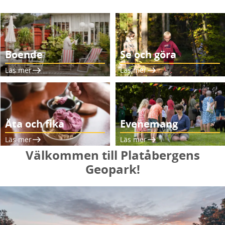
Boende
Se och göra
Läs mer
Läs mer
Äta och fika
Evenemang
Läs mer
Läs mer
Välkommen till Platåbergens
Geopark!