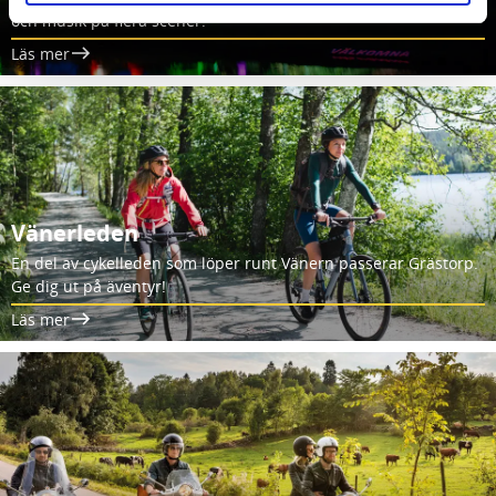
och musik på flera scener.
Läs mer
Vänerleden
En del av cykelleden som löper runt Vänern passerar Grästorp.
Ge dig ut på äventyr!
Läs mer