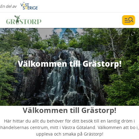
En del av
Välkommen till Grästorp!
Välkommen till Grästorp!
Här hittar du allt du behöver för ditt besök till en lantlig dröm i
händelsernas centrum, mitt i Västra Götaland. Välkommen att bo i,
uppleva och smaka på Grästorp!