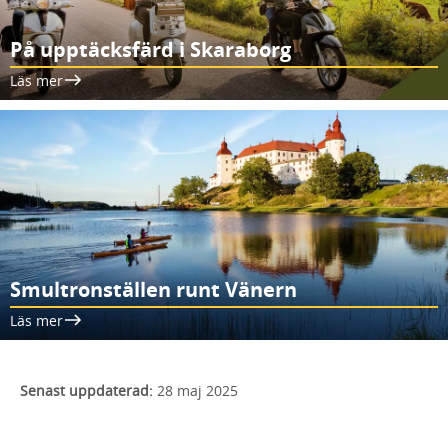
På upptäcksfärd i Skaraborg
Läs mer
Smultronställen runt Vänern
Läs mer
Senast uppdaterad:
28 maj 2025