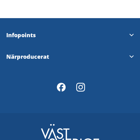
Infopoints
Turistinformation och Infopoints
Närproducerat
Lokalproducerat i Väst
Mathantverkssafari
Lokal mat i Grästorp