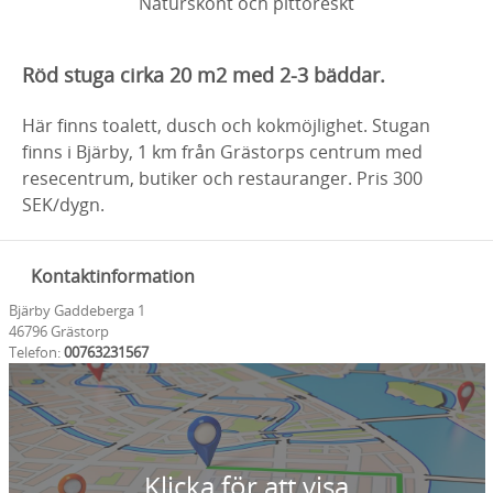
Naturskönt och pittoreskt
Röd stuga cirka 20 m2 med 2-3 bäddar.
Här finns toalett, dusch och kokmöjlighet. Stugan
finns i Bjärby, 1 km från Grästorps centrum med
resecentrum, butiker och restauranger. Pris 300
SEK/dygn.
Kontaktinformation
Bjärby Gaddeberga 1
46796 Grästorp
Telefon:
00763231567
Klicka för att visa