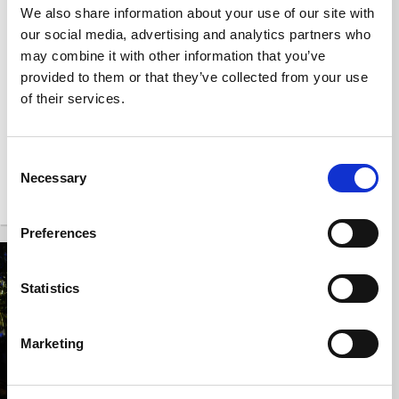
Snickaren
Marcusgården
We also share information about your use of our site with
Vandrarhem - egna
Grästorp
our social media, advertising and analytics partners who
lägenheter
may combine it with other information that you’ve
Grästorp
Gårdsbutik och
provided to them or that they’ve collected from your use
ekologisk odling av
Charmigt boende i
of their services.
kulturspannmål
ett av Grästorps
äldsta hus
Consent
Necessary
Selection
Preferences
Statistics
Marketing