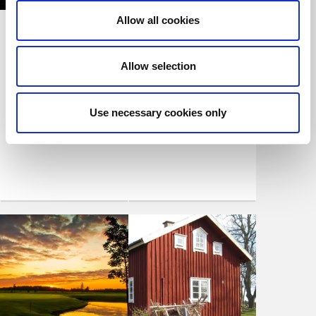
Allow all cookies
Nossan Ljusfestival
Grästorps camping
Grästorp
Grästorp
Allow selection
Årligt arrangemang i
En digital camping -
Grästorp sedan 2007
checka in när du vill!
Use necessary cookies only