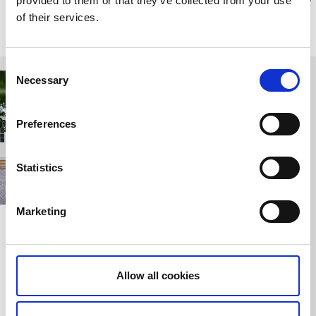
provided to them or that they’ve collected from your use
of their services.
Relaterade sidor
Consent
Necessary
Selection
Preferences
Statistics
Marketing
Grästorps camping
Lilla Bergapaparken
Grästorp
Grästorp
En digital camping -
Upplev paltåbergen i
Allow all cookies
checka in när du vill!
klättervänligt format