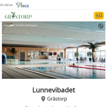
En del av
Fotograf:
Eveline Johnsson
Lunnevibadet
Grästorp