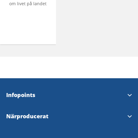
om livet på landet
Infopoints
Turistinformation och Infopoints
Närproducerat
Lokalproducerat i Väst