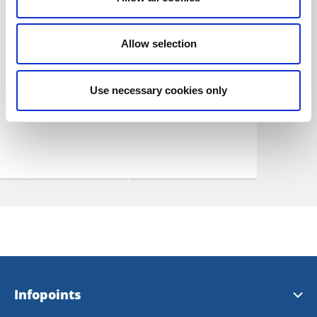
Kulturcaféet i
Restaurang Växthus
Kulturhuset
Oskar
Grästorp
Grästorp
Allow selection
Fika inomhus med
Närproducerad
kulturen nära till
husmanskost
Use necessary cookies only
hands eller utomhus
i härlig middagssol
Infopoints