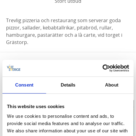
Stort utbud
Trevlig pizzeria och restaurang som serverar goda
pizzor, sallader, kebabtallrikar, pitabröd, rullar,
hamburgare, pastarätter och a là carte, vid torget i
Grästorp.
Kontaktinformation
Grästorps Pizza Kök & Bar
Torgg. 2
Grästorp
Consent
Details
About
Telefon:
0051451810
This website uses cookies
We use cookies to personalise content and ads, to
provide social media features and to analyse our traffic.
We also share information about your use of our site with
Klicka för att visa