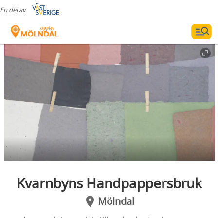
En del av
Kvarnbyns Handpappersbruk
Mölndal