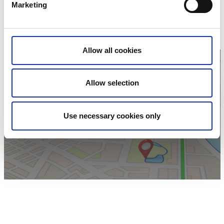
Marketing
Norra Forsåkersgatan 4
43163 Mölndal
Telefon:
0031 27 76 37
E-post:
Skicka E-post
Hemsida:
Till hemsida
Allow all cookies
Allow selection
Klicka för att visa
Use necessary cookies only
karta