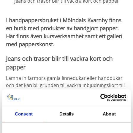
Jeans och trasor blir till vackra kort och papper
I handpappersbruket i Mölndals Kvarnby finns
en butik med produkter av handgjort papper.
Här finns även kursverksamhet samt ett galleri
med papperskonst.
Jeans och trasor blir till vackra kort och
papper
Lämna in farmors gamla linnedukar eller handdukar
och det kan bli grunden till vackra inbjudningskort till
ert bröllop eller annat kalas. Kanske räcker lumpen
även till ett fotoalbum med bilder från festen. Eller
varför inte lämna in dina gamla slitna jeans och du får
vackert blåa brevpapper eller kort.
Consent
Details
About
I butiken säljs olika slags papper och andra produkter