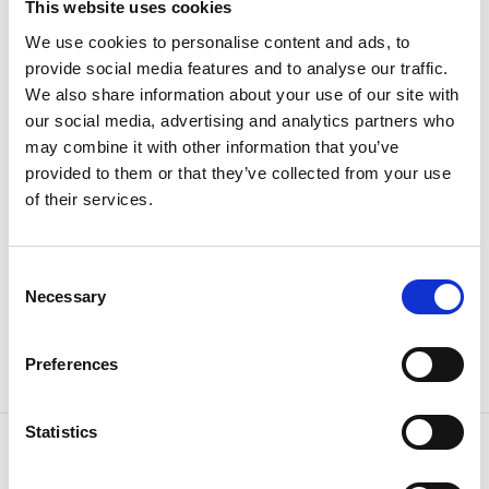
av handgjort papper samt ett bassortiment för den
This website uses cookies
som vill göra eget papper. Vi säljer också konst och
We use cookies to personalise content and ads, to
konsthantverk av våra medlemmar.
provide social media features and to analyse our traffic.
We also share information about your use of our site with
Kurser och utställningar
our social media, advertising and analytics partners who
Varje termin anordnas helgkurser och kortare kurser
may combine it with other information that you’ve
med teman som kaligrafi, bokbinderi, kartongtryck,
provided to them or that they’ve collected from your use
collage. Egna förslag är välkomna. Kurserna vänder
of their services.
sej både till glada amatörer och de som hållt på ett
tag. Grupper tas emot för att prova på konsten att
Consent
göra papper för hand.
Necessary
Selection
I galleriet visas emellanåt utställningar av
papperskonst. Man blir förvånad av hur mycket man
Preferences
kan göra av papper.
Statistics
Kontaktinformation
Kvarnbyns Handpappersbruk