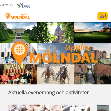
En del av
Aktuella evenemang och aktiviteter
-
8
30