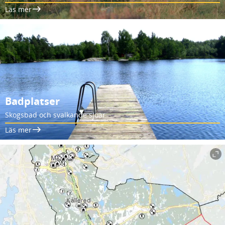
Läs mer
Badplatser
Skogsbad och svalkande sjöar
Läs mer