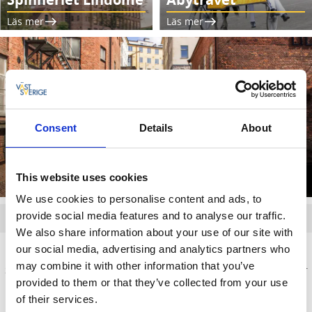
Läs mer
Läs mer
Consent
Details
About
Kvarnbyn och Mölndalsfallen
Pittoresk stadsdel med lång historia
This website uses cookies
Läs mer
We use cookies to personalise content and ads, to
provide social media features and to analyse our traffic.
Tillåt kakor för att se innehållet.
We also share information about your use of our site with
Naturen nära staden
our social media, advertising and analytics partners who
may combine it with other information that you’ve
Släpp storstadsstressen och ge dig ut i naturen. Bara 15 minuter
provided to them or that they’ve collected from your use
från centrala Göteborg hittar du lugnet, en grön oas med djupa
skogar, blanka sjöar, blomstrande ängar och grönskande
of their services.