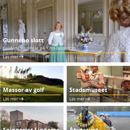
Gunnebo slott
Guidade visningar på 1700-talsslottet
Läs mer
Massor av golf
Stadsmuseet
Läs mer
Läs mer
Spinneriet Lindome
Åbytravet