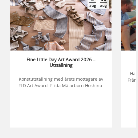
aug
aug
Fine Little Day Art Award 2026 –
Utställning
Här
Konstutställning med årets mottagare av
Från 
FLD Art Award: Frida Mälarborn Hoshino.