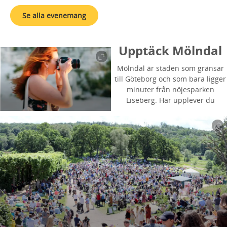
Se alla evenemang
Upptäck Mölndal
Mölndal är staden som gränsar
till Göteborg och som bara ligger
minuter från nöjesparken
Liseberg. Här upplever du