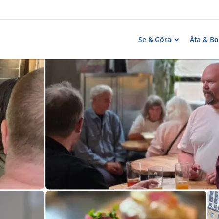
Se & Göra
Äta & Bo