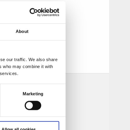
en rundvandring
andirng med
About
se our traffic. We also share
ers who may combine it with
 services.
Marketing
Allow all cookies