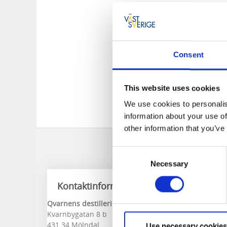
öl- och spritdryck
och kanske köpa me
gårdsförsäljning ho
Välkommen!
Consent
Öppetttider:
This website uses cookies
Vardagar: Öppet vi
We use cookies to personalis
Lördagar från kl.15 t
information about your use of
other information that you’ve
Consent
Necessary
Selection
Kontaktinformation
Qvarnens destilleri & bryggeri
Kvarnbygatan 8 b
431 34 Mölndal
Use necessary cookies