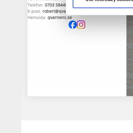
Telefon:
0703 584480
E-post:
robert@qvarnens.se
Hemsida:
qvarnens.se