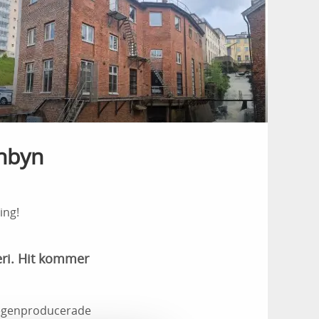
rnbyn
ing!
eri. Hit kommer
a egenproducerade