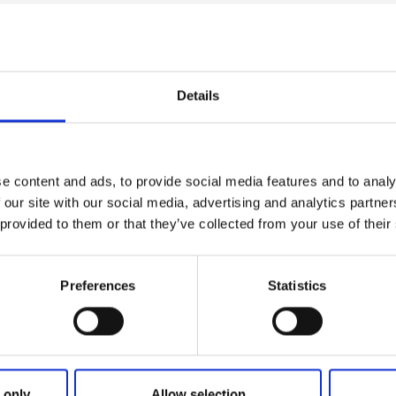
er samt dravkavringar som vi gör smörrebröd på. Vill du ha 
d dig några av våra drycker hem så kan du boka en rundv
s oss.
Details
d bokning av minst 8 personer
e content and ads, to provide social media features and to analy
ill sent
 our site with our social media, advertising and analytics partn
 provided to them or that they’ve collected from your use of their
Preferences
Statistics
 only
Allow selection