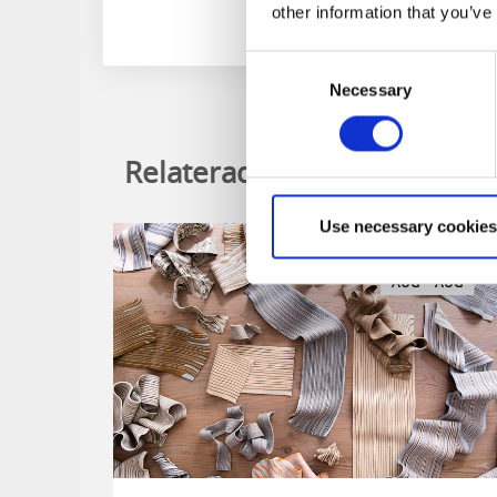
other information that you’ve
Consent
Necessary
Selection
Relaterade evenemang
Use necessary cookies
-
8
30
AUG
AUG