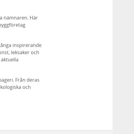
ma nämnaren. Här
 byggföretag
 många inspirerande
konst, leksaker och
 aktuella
bageri. Från deras
ekologiska och