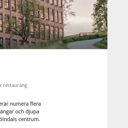
är restaurang
erar numera flera
a ängar och djupa
Mölndals centrum.