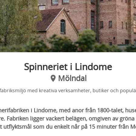
Spinneriet i Lindome
Mölndal
 fabriksmiljö med kreativa verksamheter, butiker och popul
erifabriken i Lindome, med anor från 1800-talet, hus
re. Fabriken ligger vackert belägen, omgiven av grön
kt utflyktsmål som du enkelt når på 15 minuter från 