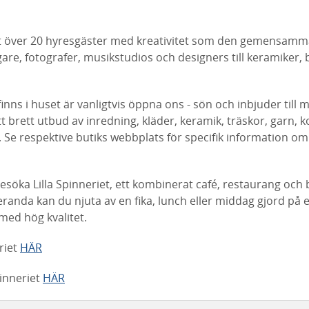
et över 20 hyresgäster med kreativitet som den gemensam
oggare, fotografer, musikstudios och designers till keramiker,
finns i huset är vanligtvis öppna ons - sön och inbjuder till
tt brett utbud av inredning, kläder, keramik, träskor, garn, 
Se respektive butiks webbplats för specifik information om
esöka Lilla Spinneriet, ett kombinerat café, restaurang och 
randa kan du njuta av en fika, lunch eller middag gjord på 
med hög kvalitet.
riet
HÄR
pinneriet
HÄR