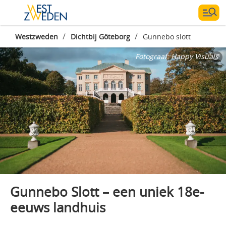
/
/
Westzweden
Dichtbij Göteborg
Gunnebo slott
Fotograaf:
Happy Visuals
Gunnebo Slott – een uniek 18e-
eeuws landhuis