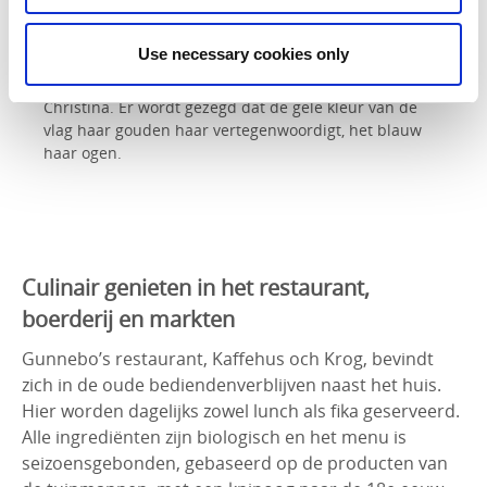
Volgens de legende was Christina Hall, wiens
echtgenoot Gunnebo bouwde, de inspiratie voor de
Use necessary cookies only
Venezolaanse vlag. Vrijheidsstrijder Fransisco de
Miranda bezocht Gunnebo in 1787 en werd verliefd op
Christina. Er wordt gezegd dat de gele kleur van de
vlag haar gouden haar vertegenwoordigt, het blauw
haar ogen.
Culinair genieten in het restaurant,
boerderij en markten
Gunnebo’s restaurant, Kaffehus och Krog, bevindt
zich in de oude bediendenverblijven naast het huis.
Hier worden dagelijks zowel lunch als fika geserveerd.
Alle ingrediënten zijn biologisch en het menu is
seizoensgebonden, gebaseerd op de producten van