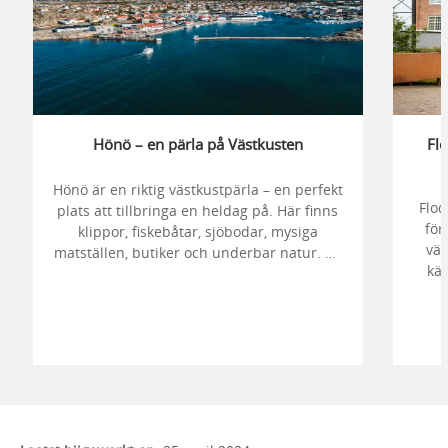
Hönö – en pärla på Västkusten
Flo
Hönö är en riktig västkustpärla – en perfekt
Flod
plats att tillbringa en heldag på. Här finns
för
klippor, fiskebåtar, sjöbodar, mysiga
väl
matställen, butiker och underbar natur. En
kä
ö full av liv året om och som bjuder på
flera magiska smultronställen.