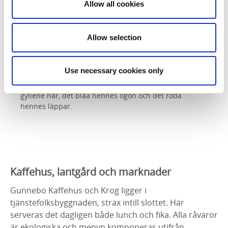
Allow all cookies
3. Har inspirerat Venezuelas flagga
Allow selection
Det sägs att Christina Hall, vars make lät bygga
Gunnebo, har inspirerat till Venezuelas flagga.
Frihetshjälten Fransisco de Miranda besökte Gunnebo
Use necessary cookies only
1787 och förälskade sig i Christina. Man säger att den
gula färgen på flaggan skulle representera hennes
gyllene hår, det blåa hennes ögon och det röda
hennes läppar.
Kaffehus, lantgård och marknader
Gunnebo Kaffehus och Krog ligger i
tjänstefolksbyggnaden, strax intill slottet. Här
serveras det dagligen både lunch och fika. Alla råvaror
är ekologiska och menyn komponeras utifrån