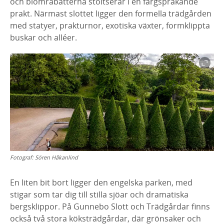
och blomrabatterna stoltserar i en färgsprakande
prakt. Närmast slottet ligger den formella trädgården
med statyer, prakturnor, exotiska växter, formklippta
buskar och alléer.
Fotograf:
Sören Håkanlind
En liten bit bort ligger den engelska parken, med
stigar som tar dig till stilla sjöar och dramatiska
bergsklippor. På Gunnebo Slott och Trädgårdar finns
också två stora köksträdgårdar, där grönsaker och