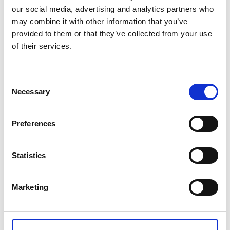
our social media, advertising and analytics partners who
Gunnebos orangeri har rekonstruerats efter Carl
may combine it with other information that you’ve
Wilhelm ca 30 ursprungliga ritningar, akvareller,
provided to them or that they’ve collected from your use
historiska källor och resultat från arkeologiska
of their services.
utgrävningar, vilket har möjliggjort framställningen av
300 reviderade ritningar. Bevarandet av kunskapen
om kulturarvshantverk är en central del av detta
projekt..
Consent
Necessary
Selection
Preferences
Statistics
Marketing