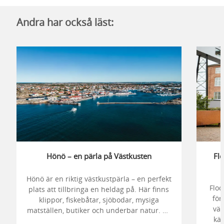
Andra har också läst:
Hönö – en pärla på Västkusten
Flo
Hönö är en riktig västkustpärla – en perfekt
Flod
plats att tillbringa en heldag på. Här finns
för
klippor, fiskebåtar, sjöbodar, mysiga
väl
matställen, butiker och underbar natur. En
kä
ö full av liv året om och som bjuder på