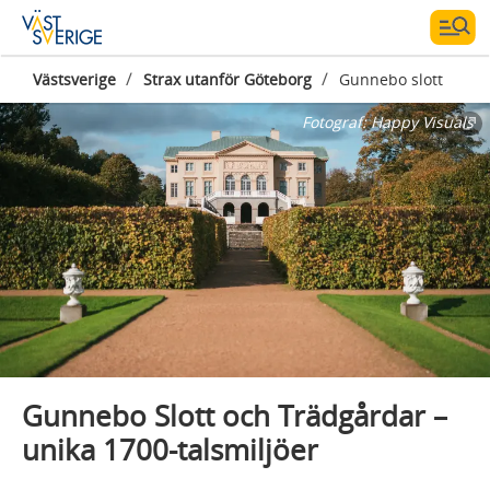
/
/
Västsverige
Strax utanför Göteborg
Gunnebo slott
Fotograf:
Happy Visuals
Gunnebo Slott och Trädgårdar –
unika 1700-talsmiljöer