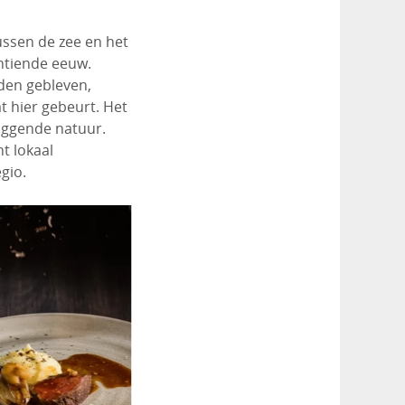
ssen de zee en het
entiende eeuw.
uden gebleven,
t hier gebeurt. Het
liggende natuur.
t lokaal
gio.