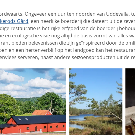
ordwaarts. Ongeveer een uur ten noorden van Uddevalla, tu
lkeröds Gård,
een heerlijke boerderij die dateert uit de zev
dige restauratie is het rijke erfgoed van de boerderij beho
e en ecologische visie nog altijd de basis vormt van alles wa
urant bieden belevenissen die zijn geïnspireerd door de om
en en een hertenverblijf op het landgoed kan het restauran
nvlees serveren, naast andere seizoensproducten uit de re