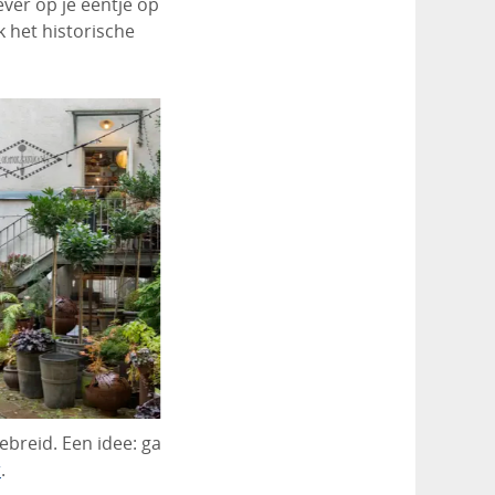
ever op je eentje op
 het historische
ebreid. Een idee: ga
r
.