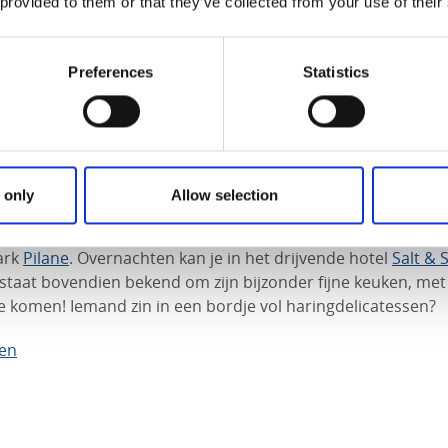
 provided to them or that they’ve collected from your use of their
Preferences
Statistics
 only
Allow selection
ultuur op Tjörn? Loop dan binnen in het
Nordiska Akvarell
ark
Pilane
. Overnachten kan je in het drijvende hotel
Salt & S
staat bovendien bekend om zijn bijzonder fijne keuken, met
e komen! Iemand zin in een bordje vol haringdelicatessen?
den