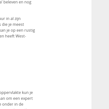
ka’ beleven en nog
r in al zijn
s die je meest
kan je op een rustig
en heeft West-
oppervlakte kun je
 aan om een expert
e onder in de