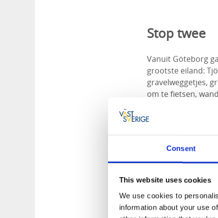
Stop twee
Vanuit Göteborg ga
grootste eiland: Tj
gravelweggetjes, gr
om te fietsen, wand
scherenkust.
Vanaf de pier van 
5 km lange
Dyröle
Consent
vuurtoren Pater No
even halt houden b
This website uses cookies
We use cookies to personalis
information about your use of