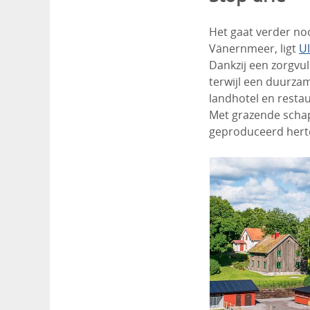
Het gaat verder no
Vänernmeer, ligt
U
Dankzij een zorgvul
terwijl een duurzam
landhotel en resta
Met grazende schap
geproduceerd herte