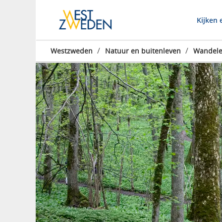
Kijken 
/
/
Westzweden
Natuur en buitenleven
Wandel