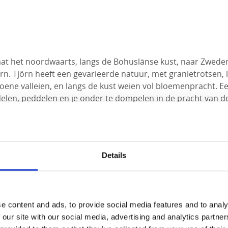
at het noordwaarts, langs de Bohuslänse kust, naar Zwede
örn. Tjörn heeft een gevarieerde natuur, met granietrotsen, 
oene valleien, en langs de kust weien vol bloemenpracht. E
elen, peddelen en je onder te dompelen in de pracht van de
Rönnäng kan je een bootje nemen naar de eilandjes Dyrön e
den
met fantastische uitzichten op de scherenkust van Mars
Details
ster. Groene bossen wisselen af met spectaculaire kliffen. 
ij een van Zwedens mooiste houtgestookte sauna’s.
e content and ads, to provide social media features and to analy
 our site with our social media, advertising and analytics partn