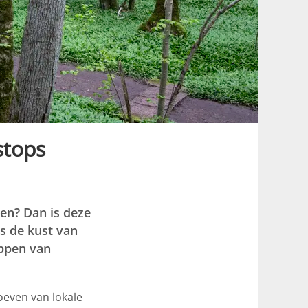
stops
en? Dan is deze
gs de kust van
appen van
oeven van lokale