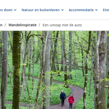
en doen
Natuur en buitenleven
Accommodatie
Ete
/
/
en
Wandelinspiratie
Een uitstap met de auto