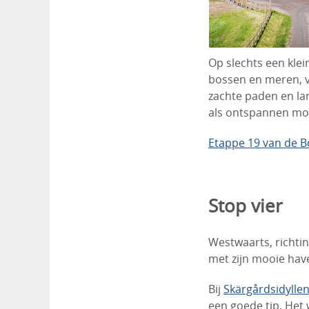
Op slechts een klei
bossen en meren, v
zachte paden en la
als ontspannen mo
Etappe 19 van de B
Stop vier
Westwaarts, richtin
met zijn mooie have
Bij
Skärgårdsidylle
een goede tip. Het