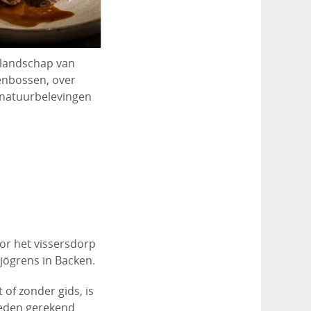
g landschap van
enbossen, over
 natuurbelevingen
oor het vissersdorp
Sjögrens in Backen.
 of zonder gids, is
weden gerekend