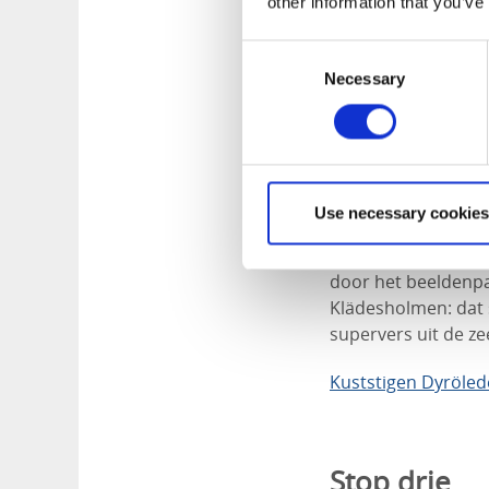
other information that you’ve
Consent
Necessary
Selection
Use necessary cookies
Zin in een snufje c
door het beeldenp
Klädesholmen: dat 
supervers uit de ze
Kuststigen Dyröle
Stop drie