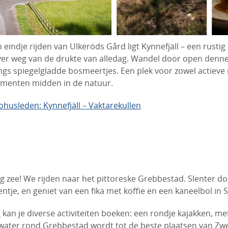
n eindje rijden van Ulkeröds Gård ligt Kynnefjäll – een rusti
er weg van de drukte van alledag. Wandel door open denn
ngs spiegelgladde bosmeertjes. Een plek voor zowel actieve
menten midden in de natuur.
ohusleden: Kynnefjäll – Vaktarekullen
g zee! We rijden naar het pittoreske Grebbestad. Slenter d
ntje, en geniet van een fika met koffie en een kaneelbol in 
n
kan je diverse activiteiten boeken: een rondje kajakken, met
 water rond Grebbestad wordt tot de beste plaatsen van Z